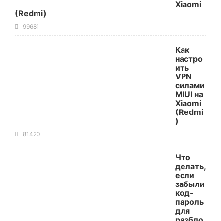
Xiaomi
(Redmi)
99681
Как
настро
ить
VPN
силами
MIUI на
Xiaomi
(Redmi
)
81420
Что
делать,
если
забыли
код-
пароль
для
разбло