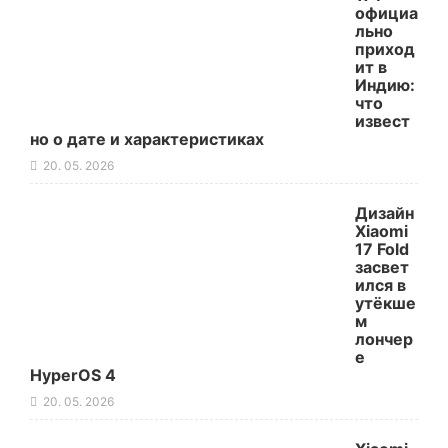
официа
льно
приход
ит в
Индию:
что
извест
но о дате и характеристиках
20. 05. 2026
Дизайн
Xiaomi
17 Fold
засвет
ился в
утёкше
м
лончер
е
HyperOS 4
20. 05. 2026