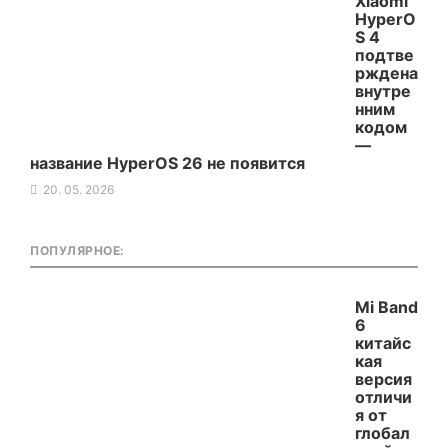
Xiaomi
HyperO
S 4
подтве
рждена
внутре
нним
кодом
—
название HyperOS 26 не появится
20. 05. 2026
ПОПУЛЯРНОЕ:
Mi Band
6
китайс
кая
версия
отличи
я от
глобал