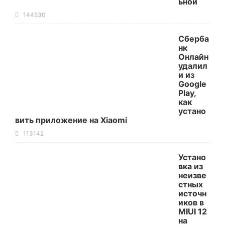
ьной
144530
Сберба
нк
Онлайн
удалил
и из
Google
Play,
как
устано
вить приложение на Xiaomi
113142
Устано
вка из
неизве
стных
источн
иков в
MIUI 12
на