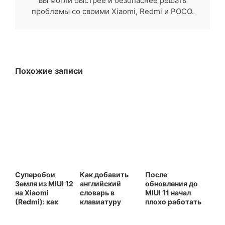
вы могли быстрее и безопаснее решать
проблемы со своими Xiaomi, Redmi и POCO.
Похожие записи
Суперобои
Как добавить
После
Земля из MIUI 12
английский
обновления до
на Xiaomi
словарь в
MIUI 11 начал
(Redmi): как
клавиатуру
плохо работать
найти, скачать
Gboard для
4G интернет на
и установить
непрерывного
Xiaomi (Redmi)