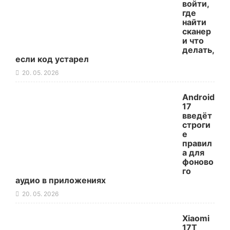
войти,
где
найти
сканер
и что
делать,
если код устарел
20. 05. 2026
Android
17
введёт
строги
е
правил
а для
фоново
го
аудио в приложениях
20. 05. 2026
Xiaomi
17T