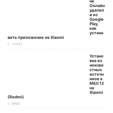
нк
Онлайн
удалил
и из
Google
Play,
как
устано
вить приложение на Xiaomi
113143
Устано
вка из
неизве
стных
источн
иков в
MIUI 12
на
Xiaomi
(Redmi)
99682