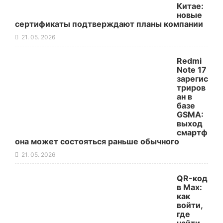
Китае:
новые
сертификаты подтверждают планы компании
21. 05. 2026
Redmi
Note 17
зарегис
триров
ан в
базе
GSMA:
выход
смартф
она может состояться раньше обычного
21. 05. 2026
QR-код
в Max:
как
войти,
где