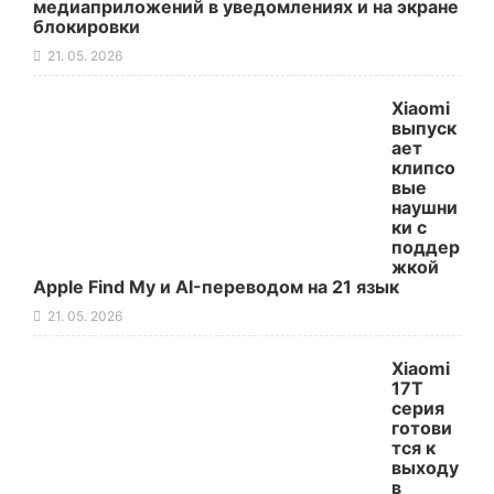
медиаприложений в уведомлениях и на экране
блокировки
21. 05. 2026
Xiaomi
выпуск
ает
клипсо
вые
наушни
ки с
поддер
жкой
Apple Find My и AI-переводом на 21 язык
21. 05. 2026
Xiaomi
17T
серия
готови
тся к
выходу
в