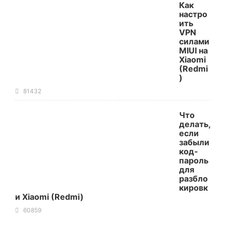
Как
настро
ить
VPN
силами
MIUI на
Xiaomi
(Redmi
)
81432
Что
делать,
если
забыли
код-
пароль
для
разбло
кировк
и Xiaomi (Redmi)
60859