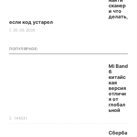
найти
сканер
и что
делать,
если код устарел
20. 05. 2026
ПОПУЛЯРНОЕ:
Mi Band
6
китайс
кая
версия
отличи
я от
глобал
ьной
144531
Сберба