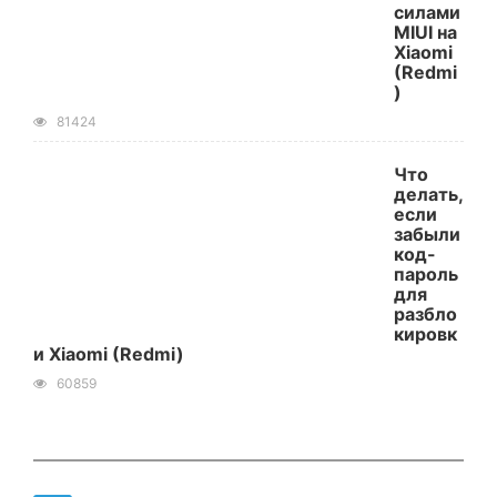
силами
MIUI на
Xiaomi
(Redmi
)
81424
Что
делать,
если
забыли
код-
пароль
для
разбло
кировк
и Xiaomi (Redmi)
60859