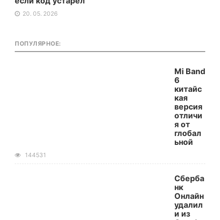
если код устарел
20. 05. 2026
ПОПУЛЯРНОЕ:
Mi Band
6
китайс
кая
версия
отличи
я от
глобал
ьной
144531
Сберба
нк
Онлайн
удалил
и из