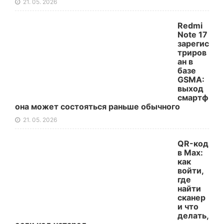
21. 05. 2026
Redmi
Note 17
зарегис
триров
ан в
базе
GSMA:
выход
смартф
она может состояться раньше обычного
21. 05. 2026
QR-код
в Max:
как
войти,
где
найти
сканер
и что
делать,