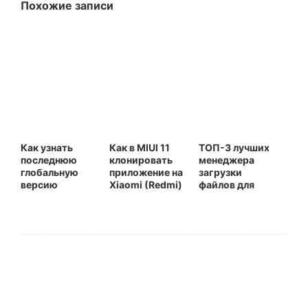
Похожие записи
Как узнать
Как в MIUI 11
ТОП-3 лучших
последнюю
клонировать
менеджера
глобальную
приложение на
загрузки
версию
Xiaomi (Redmi)
файлов для
прошивки для
Xiaomi (Redmi)
Xiaomi (Redmi)