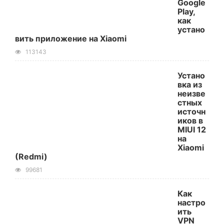
Google
Play,
как
устано
вить приложение на Xiaomi
113143
Устано
вка из
неизве
стных
источн
иков в
MIUI 12
на
Xiaomi
(Redmi)
99681
Как
настро
ить
VPN