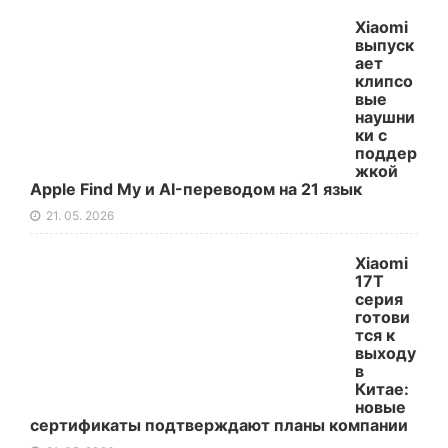
Xiaomi
выпуск
ает
клипсо
вые
наушни
ки с
поддер
жкой
Apple Find My и AI-переводом на 21 язык
21. 05. 2026
Xiaomi
17T
серия
готови
тся к
выходу
в
Китае:
новые
сертификаты подтверждают планы компании