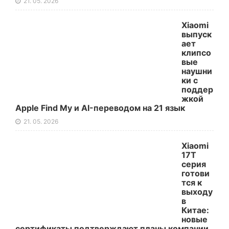
21. 05. 2026
Xiaomi
выпуск
ает
клипсо
вые
наушни
ки с
поддер
жкой
Apple Find My и AI-переводом на 21 язык
21. 05. 2026
Xiaomi
17T
серия
готови
тся к
выходу
в
Китае:
новые
сертификаты подтверждают планы компании