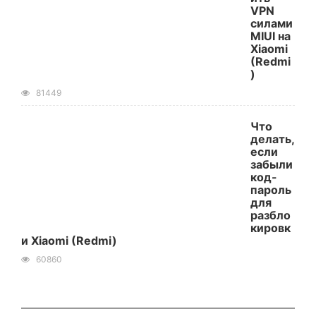
VPN
силами
MIUI на
Xiaomi
(Redmi
)
81449
Что
делать,
если
забыли
код-
пароль
для
разбло
кировк
и Xiaomi (Redmi)
60860