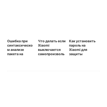
Ошибка при
Что делать если
Как установить
синтаксическо
Xiaomi
пароль на
м анализе
выключается
Xiaomi для
пакета на
самопроизволь
защиты
Xiaomi (Redmi)
но, завис или
доступа к
отключается
телефону
при
подключении к
зарядке