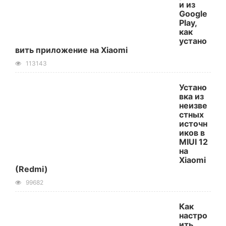
и из
Google
Play,
как
устано
вить приложение на Xiaomi
113143
Устано
вка из
неизве
стных
источн
иков в
MIUI 12
на
Xiaomi
(Redmi)
99682
Как
настро
ить