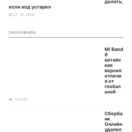
делать,
если код устарел
20. 05. 2026
ПОПУЛЯРНОЕ:
Mi Band
6
китайс
кая
версия
отличи
я от
глобал
ьной
144531
Сберба
нк
Онлайн
удалил