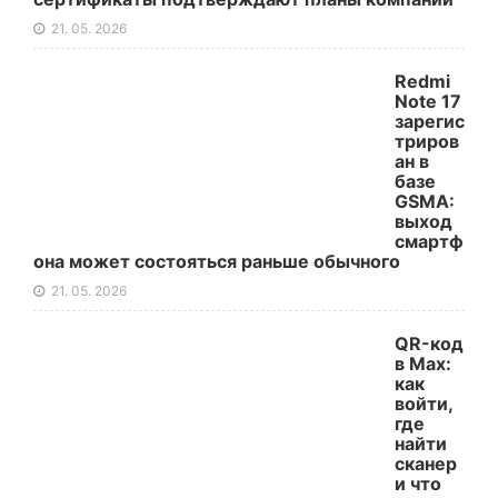
21. 05. 2026
Redmi
Note 17
зарегис
триров
ан в
базе
GSMA:
выход
смартф
она может состояться раньше обычного
21. 05. 2026
QR-код
в Max:
как
войти,
где
найти
сканер
и что