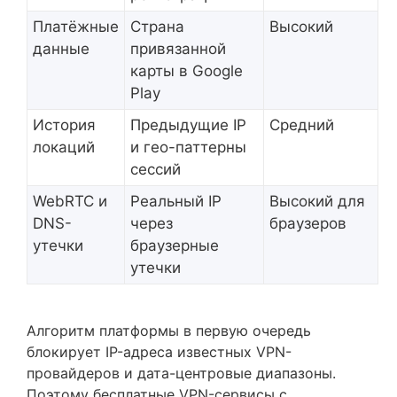
Платёжные
Страна
Высокий
данные
привязанной
карты в Google
Play
История
Предыдущие IP
Средний
локаций
и гео-паттерны
сессий
WebRTC и
Реальный IP
Высокий для
DNS-
через
браузеров
утечки
браузерные
утечки
Алгоритм платформы в первую очередь
блокирует IP-адреса известных VPN-
провайдеров и дата-центровые диапазоны.
Поэтому бесплатные VPN-сервисы с