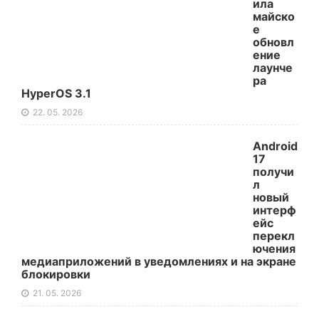
ила
майско
е
обновл
ение
лаунче
ра
HyperOS 3.1
22. 05. 2026
Android
17
получи
л
новый
интерф
ейс
перекл
ючения
медиаприложений в уведомлениях и на экране
блокировки
21. 05. 2026