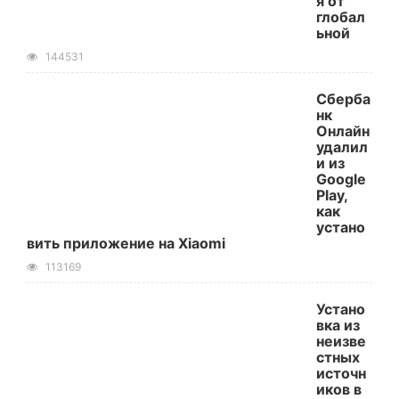
я от
глобал
ьной
144531
Сберба
нк
Онлайн
удалил
и из
Google
Play,
как
устано
вить приложение на Xiaomi
113169
Устано
вка из
неизве
стных
источн
иков в