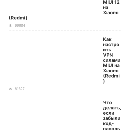
MIUI 12
на
Xiaomi
(Redmi)
99684
Как
настро
ить
VPN
силами
MIUI на
Xiaomi
(Redmi
)
81627
Что
делать,
если
забыли
код-
пароль