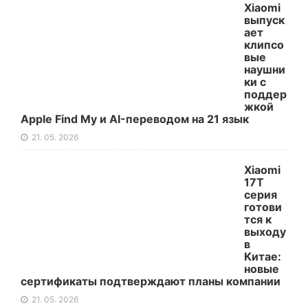
Xiaomi
выпуск
ает
клипсо
вые
наушни
ки с
поддер
жкой
Apple Find My и AI-переводом на 21 язык
21. 05. 2026
Xiaomi
17T
серия
готови
тся к
выходу
в
Китае:
новые
сертификаты подтверждают планы компании
21. 05. 2026