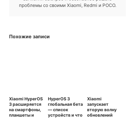
проблемы со своими Xiaomi, Redmi и POCO.
Похожие записи
Xiaomi HyperOS
HyperOS 3
Xiaomi
3 расширяется
глобальная бета
запускает
на смартфоны,
— список
вторую волну
планшеты и
устройств и что
обновлений
умные
нового (28
HyperOS 3.1
устройства
октября 2025)
Beta: какие
модели получат