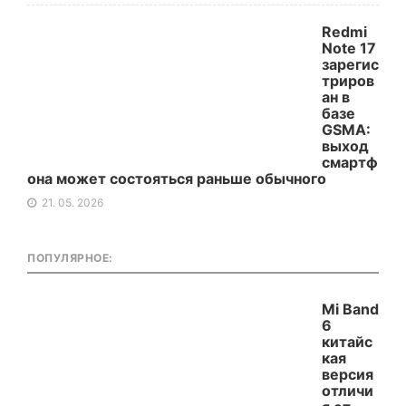
Redmi
Note 17
зарегис
триров
ан в
базе
GSMA:
выход
смартф
она может состояться раньше обычного
21. 05. 2026
ПОПУЛЯРНОЕ:
Mi Band
6
китайс
кая
версия
отличи