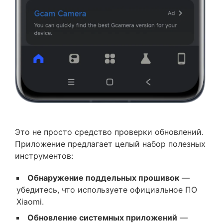
Это не просто средство проверки обновлений.
Приложение предлагает целый набор полезных
инструментов:
Обнаружение поддельных прошивок
—
убедитесь, что используете официальное ПО
Xiaomi.
Обновление системных приложений
—