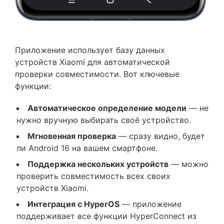
Приложение использует базу данных
устройств Xiaomi для автоматической
проверки совместимости. Вот ключевые
функции:
Автоматическое определение модели
— не
нужно вручную выбирать своё устройство.
Мгновенная проверка
— сразу видно, будет
ли Android 16 на вашем смартфоне.
Поддержка нескольких устройств
— можно
проверить совместимость всех своих
устройств Xiaomi.
Интеграция с HyperOS
— приложение
поддерживает все функции HyperConnect из