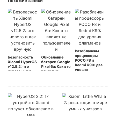
Похожие записи
Разоблачены
процессоры
Безопасность
Обновление
POCO F8 и
Xiaomi HyperOS
батареи Google
Redmi K90: два
v12.5.2: что
Pixel 6a: Как это
уровня
нового и как
влияет на
флагманов
установить
пользователей
вручную