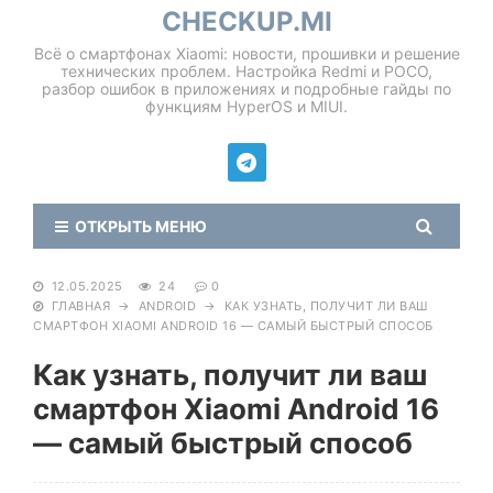
CHECKUP.MI
Всё о смартфонах Xiaomi: новости, прошивки и решение
технических проблем. Настройка Redmi и POCO,
разбор ошибок в приложениях и подробные гайды по
функциям HyperOS и MIUI.
ОТКРЫТЬ МЕНЮ
12.05.2025
24
0
ГЛАВНАЯ
→
ANDROID
→
КАК УЗНАТЬ, ПОЛУЧИТ ЛИ ВАШ
СМАРТФОН XIAOMI ANDROID 16 — САМЫЙ БЫСТРЫЙ СПОСОБ
Как узнать, получит ли ваш
смартфон Xiaomi Android 16
— самый быстрый способ