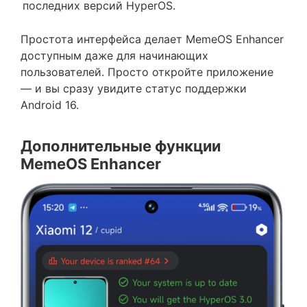
последних версий HyperOS.
Простота интерфейса делает MemeOS Enhancer
доступным даже для начинающих
пользователей. Просто откройте приложение
— и вы сразу увидите статус поддержки
Android 16.
Дополнительные функции
MemeOS Enhancer