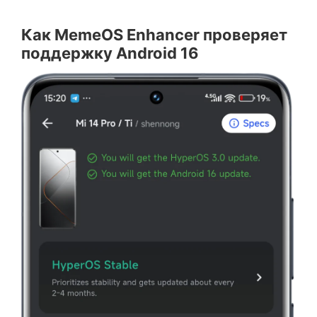
Как MemeOS Enhancer проверяет
поддержку Android 16