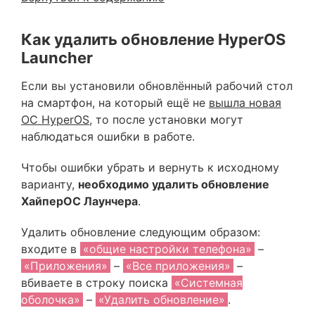
Как удалить обновление HyperOS
Launcher
Если вы установили обновлённый рабочий стол
на смартфон, на который ещё не
вышла новая
ОС HyperOS
, то после установки могут
наблюдаться ошибки в работе.
Чтобы ошибки убрать и вернуть к исходному
варианту,
необходимо удалить обновление
ХайперОС Лаунчера
.
Удалить обновление следующим образом:
входите в
«общие настройки телефона»
–
«Приложения»
–
«Все приложения»
–
вбиваете в строку поиска
«Системная
оболочка»
–
«Удалить обновление»
.