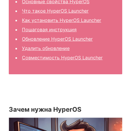
Основные свойства HyperOS
Что такое HyperOS Launcher
Как установить HyperOS Launcher
Пошаговая инструкция
Обновление HyperOS Launcher
Удалить обновление
Совместимость HyperOS Launcher
Зачем нужна HyperOS