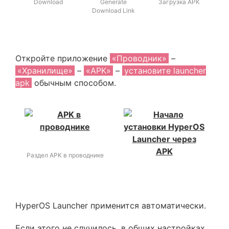
Download
Generate
Загрузка APK
Download Link
Откройте приложение
«Проводник»
–
«Хранилище»
–
«APK»
–
установите launcher
apk
обычным способом.
Раздел APK в проводнике
HyperOS Launcher применится автоматически.
Если этого не случилось, в общих настройках