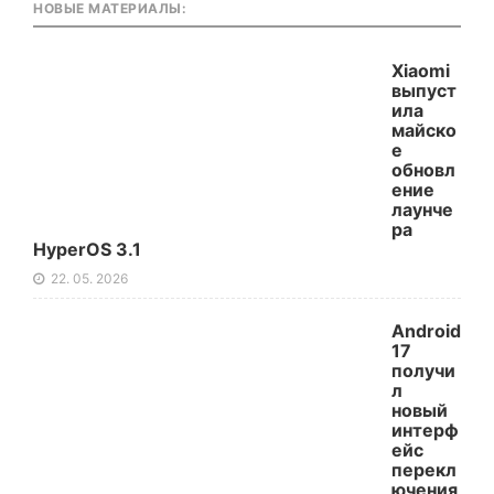
НОВЫЕ МАТЕРИАЛЫ:
Xiaomi
выпуст
ила
майско
е
обновл
ение
лаунче
ра
HyperOS 3.1
22. 05. 2026
Android
17
получи
л
новый
интерф
ейс
перекл
ючения