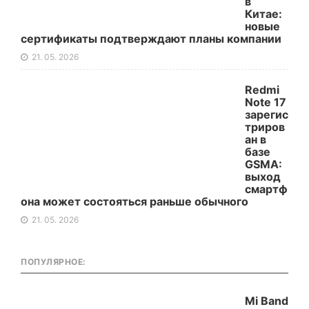
в
Китае:
новые
сертификаты подтверждают планы компании
21. 05. 2026
Redmi
Note 17
зарегис
триров
ан в
базе
GSMA:
выход
смартф
она может состояться раньше обычного
21. 05. 2026
ПОПУЛЯРНОЕ:
Mi Band