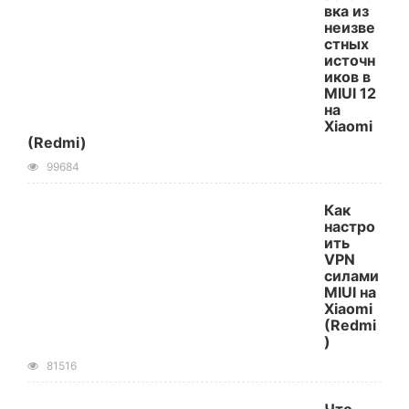
вка из
неизве
стных
источн
иков в
MIUI 12
на
Xiaomi
(Redmi)
99684
Как
настро
ить
VPN
силами
MIUI на
Xiaomi
(Redmi
)
81516