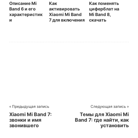
Описание Mi
Как
Как поменять
Band 6 и его
активировать
циферблат на
характеристик
Xiaomi Mi Band
Mi Band 8,
и
7 для включения
скачать
и
кастомные
синхронизации
обои
« Предыдущая запись
Следующая запись »
Xiaomi Mi Band 7:
Темы для Xiaomi Mi
звонки и имя
Band 7: где найти, как
звонившего
установить