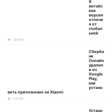
6
китайс
кая
версия
отличи
я от
глобал
ьной
144531
Сберба
нк
Онлайн
удалил
и из
Google
Play,
как
устано
вить приложение на Xiaomi
113148
Устано