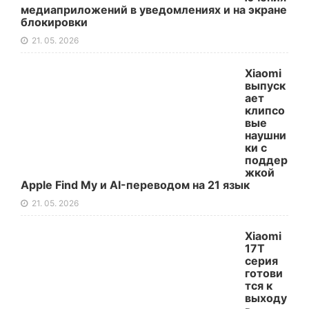
медиаприложений в уведомлениях и на экране
блокировки
21. 05. 2026
Xiaomi
выпуск
ает
клипсо
вые
наушни
ки с
поддер
жкой
Apple Find My и AI-переводом на 21 язык
21. 05. 2026
Xiaomi
17T
серия
готови
тся к
выходу