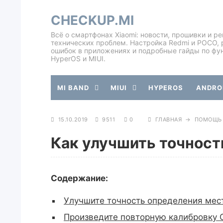
CHECKUP.MI
Всё о смартфонах Xiaomi: новости, прошивки и р
технических проблем. Настройка Redmi и POCO, 
ошибок в приложениях и подробные гайды по фу
HyperOS и MIUI.
MI BAND
MIUI
HYPEROS
ANDROI
15.10.2019
9511
0
ГЛАВНАЯ
→
ПОМОЩЬ
Как улучшить точность
Содержание:
Улучшите точность определения ме
Произведите повторную калибровку 