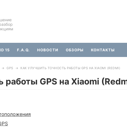
ешение
разбор
нкциям
D 15
F.A.Q.
НОВОСТИ
ОБЗОРЫ
КОНТАКТЫ
→
GPS
→
КАК УЛУЧШИТЬ ТОЧНОСТЬ РАБОТЫ GPS НА XIAOMI (REDMI)
 работы GPS на Xiaomi (Redm
стоположения
GPS