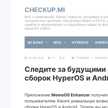
CHECKUP.MI
Всё о смартфонах Xiaomi: новости, прошивки и р
технических проблем. Настройка Redmi и POCO, 
ошибок в приложениях и подробные гайды по фу
HyperOS и MIUI.
MI BAND
MIUI
HYPEROS
ANDROI
15.05.2025
17
0
ГЛАВНАЯ
→
ANDROID
Следите за будущими 
сборок HyperOS и And
Приложение
MemeOS Enhancer
получил
пользователям Xiaomi уникальную возм
сборки HyperOS и Android. Теперь вы мо