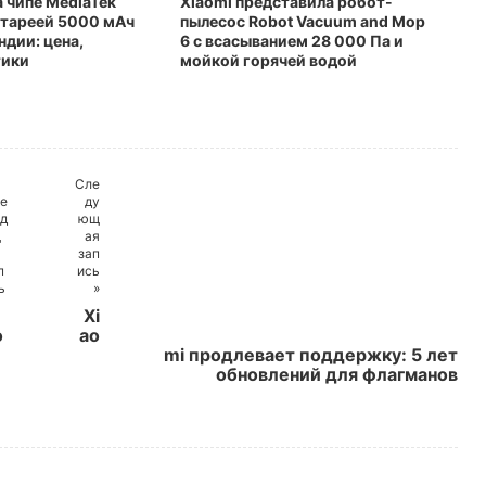
 чипе MediaTek
Xiaomi представила робот-
батареей 5000 мАч
пылесос Robot Vacuum and Mop
ндии: цена,
6 с всасыванием 28 000 Па и
тики
мойкой горячей водой
Сле
е
ду
д
ющ
щ
ая
зап
п
ись
ь
»
Xi
o
ao
mi продлевает поддержку: 5 лет
обновлений для флагманов