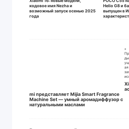
Xiaomi 16: новые модели,
POCO C55 на
кодовое имя Nezha и
Helio G8 и 
возможный запуск осенью 2025
выпущен в И
года
характерис
«
Пр
ды
у
ая
за
ис
Xi
a
mi представляет Mijia Smart Fragrance
Machine Set — умный аромадиффузор с
натуральными маслами