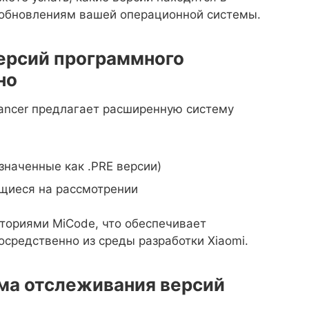
м обновлениям вашей операционной системы.
ерсий программного
но
ncer предлагает расширенную систему
значенные как .PRE версии)
ящиеся на рассмотрении
ториями MiCode, что обеспечивает
средственно из среды разработки Xiaomi.
ема отслеживания версий