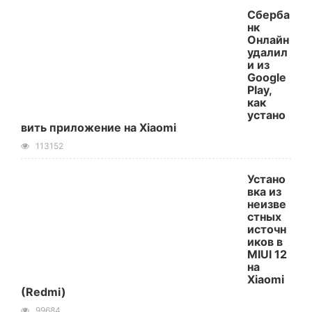
Сберба
нк
Онлайн
удалил
и из
Google
Play,
как
устано
вить приложение на Xiaomi
113152
Устано
вка из
неизве
стных
источн
иков в
MIUI 12
на
Xiaomi
(Redmi)
99684