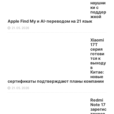
наушни
ки с
поддер
жкой
Apple Find My и AI-переводом на 21 язык
21. 05. 2026
Xiaomi
17T
серия
готови
тся к
выходу
в
Китае:
новые
сертификаты подтверждают планы компании
21. 05. 2026
Redmi
Note 17
зарегис
триров