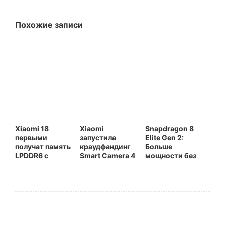
Похожие записи
Xiaomi 18
Xiaomi
Snapdragon 8
первыми
запустила
Elite Gen 2:
получат память
краудфандинг
Больше
LPDDR6 с
Smart Camera 4
мощности без
процессором
Max AI Zoom
роста цен в
Snapdragon 8
Edition с 12-
2026
Elite Gen6 Pro
кратным зумом
и ИИ-моделью
заботы