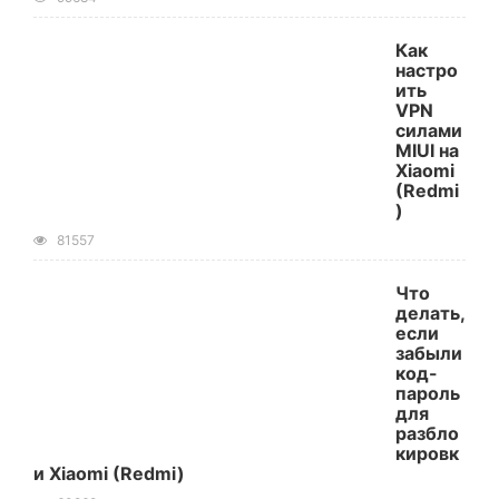
Как
настро
ить
VPN
силами
MIUI на
Xiaomi
(Redmi
)
81557
Что
делать,
если
забыли
код-
пароль
для
разбло
кировк
и Xiaomi (Redmi)