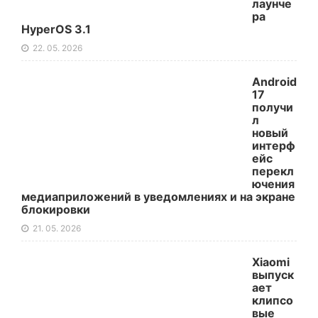
лаунче
ра
HyperOS 3.1
22. 05. 2026
Android
17
получи
л
новый
интерф
ейс
перекл
ючения
медиаприложений в уведомлениях и на экране
блокировки
21. 05. 2026
Xiaomi
выпуск
ает
клипсо
вые