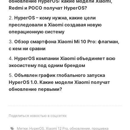
обновление HyperOS: какие модели Xiaomi,
Redmi и POCO получат HyperOS?
HyperOS – кому нужна, какие цели
преследовали в Xiaomi создавая новую
операционную систему
Обзор смартфона Xiaomi Mi 10 Pro: флагман,
с кем ни сравни
HyperOS компании Xiaomi объединяет всю
экосистему под одним брендом
Объявлен график глобального запуска
HyperOS 1.0. Какие модели Xiaomi получат
обновление первыми?
Поделиться новостью в соцсетях
Метки:
HyperOS
,
Xiaomi 12 Pro
,
обновление
,
прошивка