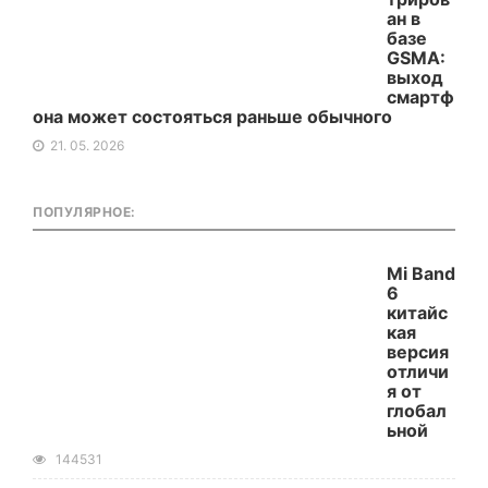
ан в
базе
GSMA:
выход
смартф
она может состояться раньше обычного
21. 05. 2026
ПОПУЛЯРНОЕ:
Mi Band
6
китайс
кая
версия
отличи
я от
глобал
ьной
144531