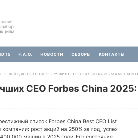
ешение
разбор
нкциям
D 15
F.A.Q.
НОВОСТИ
ОБЗОРЫ
КОНТАКТЫ
И
→
ЛЭЙ ЦЗЮНЬ В СПИСКЕ ЛУЧШИХ CEO FORBES CHINA 2025: КАК XIAOMI
чших CEO Forbes China 2025:
естижный список Forbes China Best CEO List
компании: рост акций на 250% за год, успех
400,000 машин в 2025 году. Его состояние