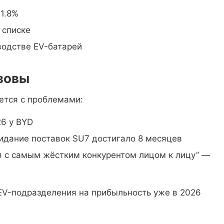
51.8%
 списке
водстве EV-батарей
зовы
ется с проблемами:
26 у BYD
дание поставок SU7 достигало 8 месяцев
 с самым жёстким конкурентом лицом к лицу” —
EV-подразделения на прибыльность уже в 2026