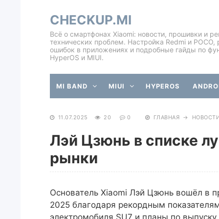
CHECKUP.MI
Всё о смартфонах Xiaomi: новости, прошивки и р
технических проблем. Настройка Redmi и POCO, 
ошибок в приложениях и подробные гайды по фу
HyperOS и MIUI.
MI BAND
MIUI
HYPEROS
ANDROI
11.07.2025
20
0
ГЛАВНАЯ
→
НОВОСТ
Лэй Цзюнь в списке лу
рынки
Основатель Xiaomi Лэй Цзюнь вошёл в пр
2025 благодаря рекордным показателям 
электромобиля SU7 и планы по выпуску 