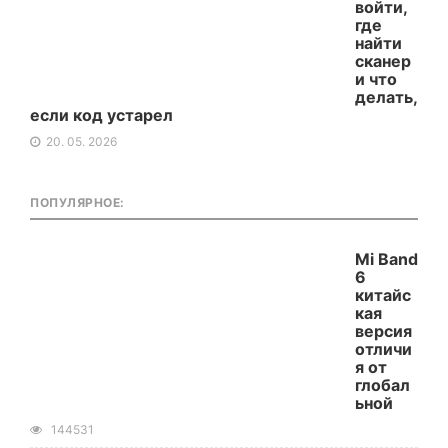
войти,
где
найти
сканер
и что
делать,
если код устарел
20. 05. 2026
ПОПУЛЯРНОЕ:
Mi Band
6
китайс
кая
версия
отличи
я от
глобал
ьной
144531