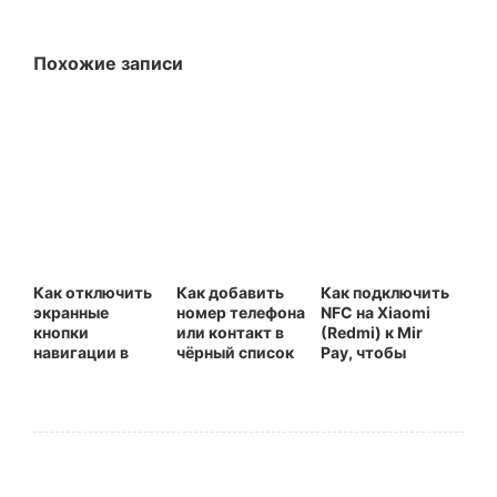
Похожие записи
Как отключить
Как добавить
Как подключить
экранные
номер телефона
NFC на Xiaomi
кнопки
или контакт в
(Redmi) к Mir
навигации в
чёрный список
Pay, чтобы
одном или
на Xiaomi
платить
нескольких
(Redmi)
телефоном
приложениях на
Xiaomi (Redmi)