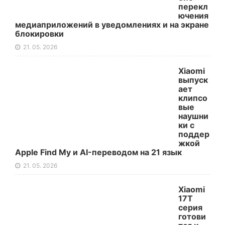
перекл
ючения
медиаприложений в уведомлениях и на экране
блокировки
21. 05. 2026
Xiaomi
выпуск
ает
клипсо
вые
наушни
ки с
поддер
жкой
Apple Find My и AI-переводом на 21 язык
21. 05. 2026
Xiaomi
17T
серия
готови