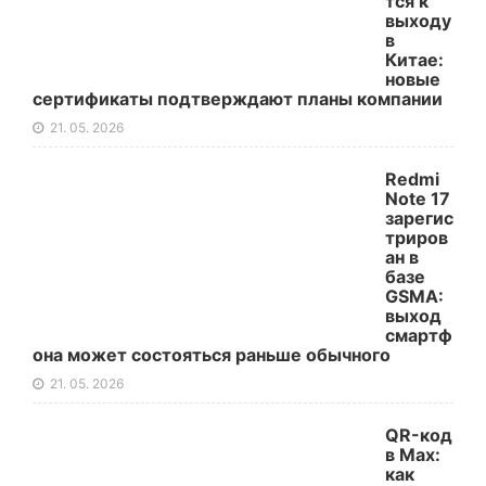
тся к
выходу
в
Китае:
новые
сертификаты подтверждают планы компании
21. 05. 2026
Redmi
Note 17
зарегис
триров
ан в
базе
GSMA:
выход
смартф
она может состояться раньше обычного
21. 05. 2026
QR-код
в Max:
как