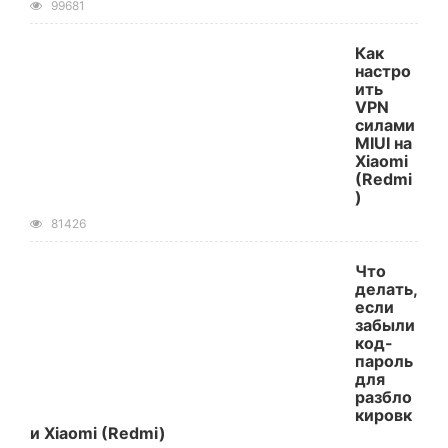
99681
Как
настро
ить
VPN
силами
MIUI на
Xiaomi
(Redmi
)
81426
Что
делать,
если
забыли
код-
пароль
для
разбло
кировк
и Xiaomi (Redmi)