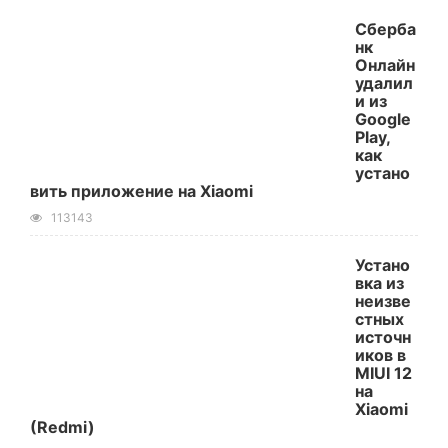
Сберба
нк
Онлайн
удалил
и из
Google
Play,
как
устано
вить приложение на Xiaomi
113143
Устано
вка из
неизве
стных
источн
иков в
MIUI 12
на
Xiaomi
(Redmi)