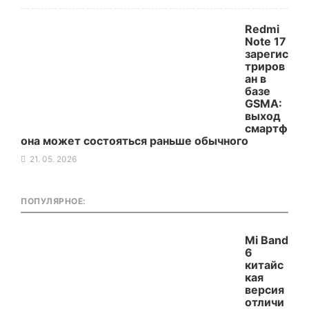
Redmi
Note 17
зарегис
триров
ан в
базе
GSMA:
выход
смартф
она может состояться раньше обычного
21. 05. 2026
ПОПУЛЯРНОЕ:
Mi Band
6
китайс
кая
версия
отличи