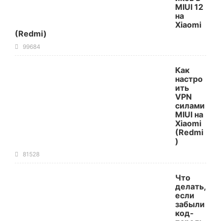
MIUI 12
на
Xiaomi
(Redmi)
99684
Как
настро
ить
VPN
силами
MIUI на
Xiaomi
(Redmi
)
81528
Что
делать,
если
забыли
код-