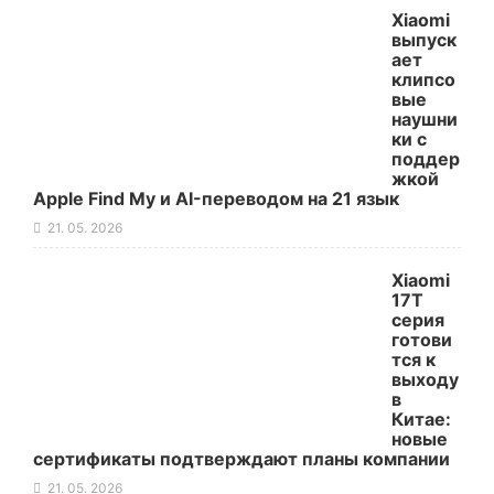
Xiaomi
выпуск
ает
клипсо
вые
наушни
ки с
поддер
жкой
Apple Find My и AI-переводом на 21 язык
21. 05. 2026
Xiaomi
17T
серия
готови
тся к
выходу
в
Китае:
новые
сертификаты подтверждают планы компании
21. 05. 2026