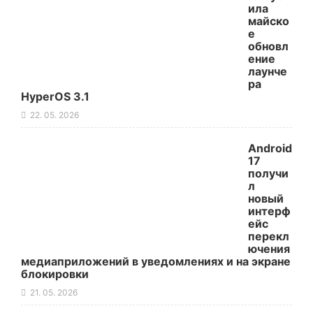
ила
майско
е
обновл
ение
лаунче
ра
HyperOS 3.1
22. 05. 2026
Android
17
получи
л
новый
интерф
ейс
перекл
ючения
медиаприложений в уведомлениях и на экране
блокировки
21. 05. 2026