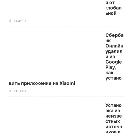
я от
глобал
ьной
144531
Сберба
нк
Онлайн
удалил
и из
Google
Play,
как
устано
вить приложение на Xiaomi
113149
Устано
вка из
неизве
стных
источн
иков в