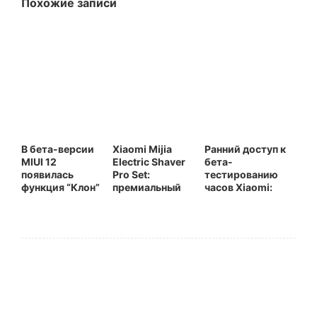
Похожие записи
В бета-версии
Xiaomi Mijia
Ранний доступ к
MIUI 12
Electric Shaver
бета-
появилась
Pro Set:
тестированию
функция “Клон”
премиальный
часов Xiaomi:
для
набор для
Новые
стандартной
бритья с умной
возможности
камеры Xiaomi
зарядной
для сообщества
станцией