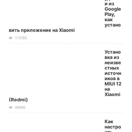
и из
Google
Play,
как
устано
вить приложение на Xiaomi
113185
Устано
вка из
неизве
стных
источн
иков в
MIUI 12
на
Xiaomi
(Redmi)
99685
Как
настро