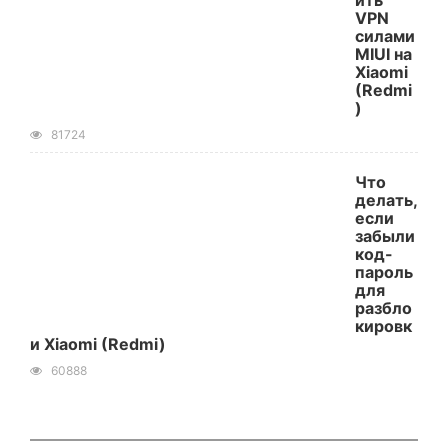
ить
VPN
силами
MIUI на
Xiaomi
(Redmi
)
81724
Что
делать,
если
забыли
код-
пароль
для
разбло
кировк
и Xiaomi (Redmi)
60888