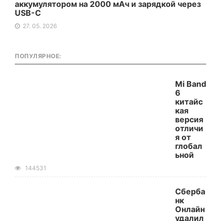
аккумулятором на 2000 мАч и зарядкой через
USB-C
27. 05. 2026
ПОПУЛЯРНОЕ:
Mi Band
6
китайс
кая
версия
отличи
я от
глобал
ьной
144531
Сберба
нк
Онлайн
удалил