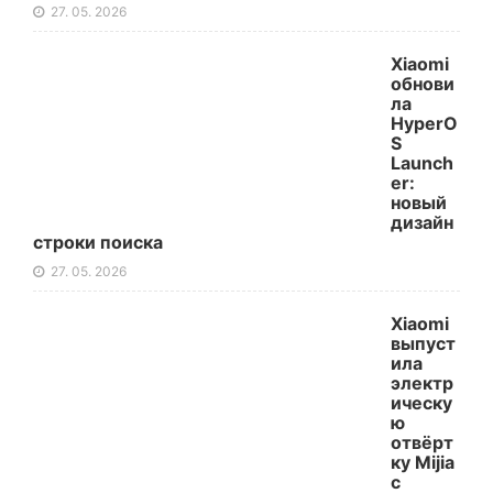
27. 05. 2026
Xiaomi
обнови
ла
HyperO
S
Launch
er:
новый
дизайн
строки поиска
27. 05. 2026
Xiaomi
выпуст
ила
электр
ическу
ю
отвёрт
ку Mijia
с