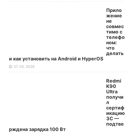
Прило
жение
не
совмес
тимо с
телефо
ном:
что
делать
и как установить на Android и HyperOS
27. 05. 2026
Redmi
K90
Ultra
получи
л
сертиф
икацию
3C —
подтве
рждена зарядка 100 Вт