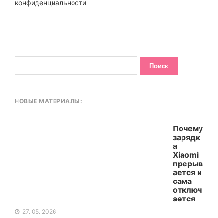
конфиденциальности
НОВЫЕ МАТЕРИАЛЫ:
Почему
зарядк
а
Xiaomi
прерыв
ается и
сама
отключ
ается
27. 05. 2026