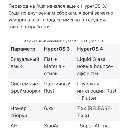
Переход на Rust начался ещё с HyperOS 3.1.
Судя по внутренним сборкам, Xiaomi заметно
ускорила этот процесс именно в текущем
цикле разработки.
Ключевые изменения: HyperOS 3 vs HyperOS 4
Параметр
HyperOS 3
HyperOS 4
Визуальный
Flat +
Liquid Glass,
язык
Material-
новые bounce-
стиль
эффекты
Системные
Частичный
Глубокая
фреймворки
Rust
интеграция Rust
+ Flutter
Номер
6.xx
7.xx (RELEASE-
сборки
7.x.x)
AI-
XiaoAi,
«Super AI» на