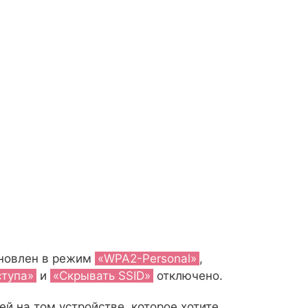
ановлен в режим
«WPA2-Personal»
,
ступа»
и
«Скрывать SSID»
отключено.
ей на том устройстве, которое хотите