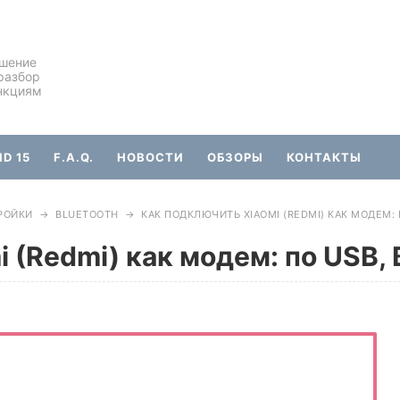
ешение
разбор
нкциям
D 15
F.A.Q.
НОВОСТИ
ОБЗОРЫ
КОНТАКТЫ
РОЙКИ
→
BLUETOOTH
→
КАК ПОДКЛЮЧИТЬ XIAOMI (REDMI) КАК МОДЕМ: 
 (Redmi) как модем: по USB, B