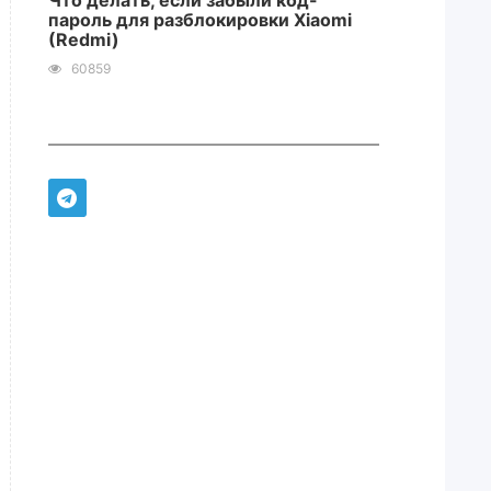
Что делать, если забыли код-
пароль для разблокировки Xiaomi
(Redmi)
60859