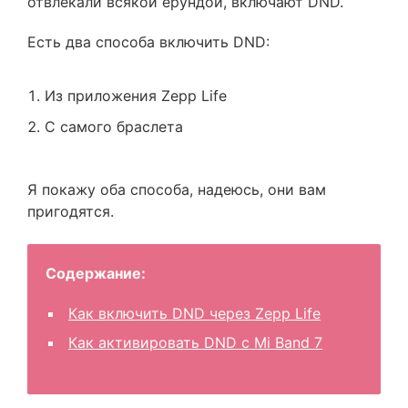
отвлекали всякой ерундой, включают DND.
Есть два способа включить DND:
Из приложения Zepp Life
С самого браслета
Я покажу оба способа, надеюсь, они вам
пригодятся.
Содержание:
Как включить DND через Zepp Life
Как активировать DND с Mi Band 7