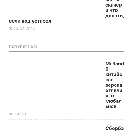
сканер
и что
делать,
если код устарел
20. 05. 2026
ПОПУЛЯРНОЕ:
Mi Band
6
китайс
кая
версия
отличи
я от
глобал
ьной
144531
Сберба