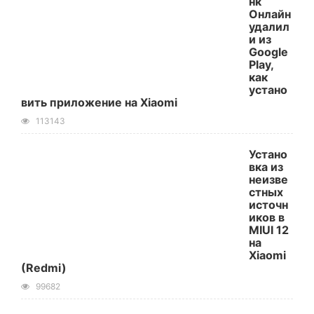
нк
Онлайн
удалил
и из
Google
Play,
как
устано
вить приложение на Xiaomi
113143
Устано
вка из
неизве
стных
источн
иков в
MIUI 12
на
Xiaomi
(Redmi)
99682