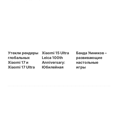
Утекли рендеры
Xiaomi 15 Ultra
Банда Умников –
глобальных
Leica 100th
развивающие
Xiaomi 17 и
Anniversary:
настольные
Xiaomi 17 Ultra
Юбилейная
игры
легенда в мире
смартфонов