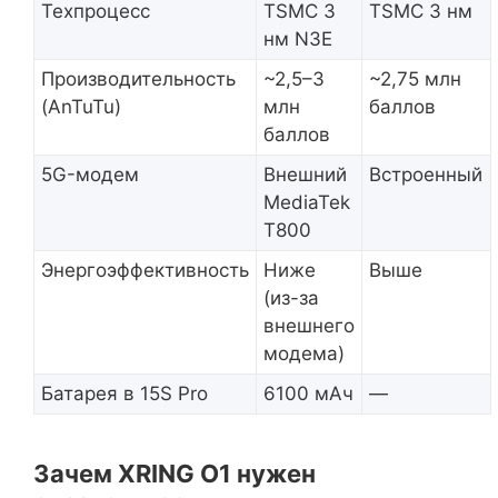
Техпроцесс
TSMC 3
TSMC 3 нм
нм N3E
Производительность
~2,5–3
~2,75 млн
(AnTuTu)
млн
баллов
баллов
5G-модем
Внешний
Встроенный
MediaTek
T800
Энергоэффективность
Ниже
Выше
(из-за
внешнего
модема)
Батарея в 15S Pro
6100 мАч
—
Зачем XRING O1 нужен