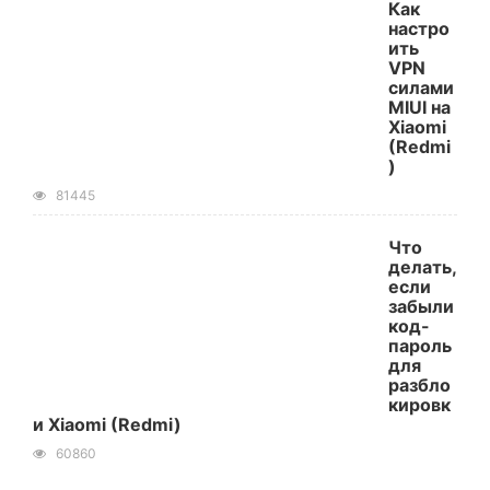
Как
настро
ить
VPN
силами
MIUI на
Xiaomi
(Redmi
)
81445
Что
делать,
если
забыли
код-
пароль
для
разбло
кировк
и Xiaomi (Redmi)
60860