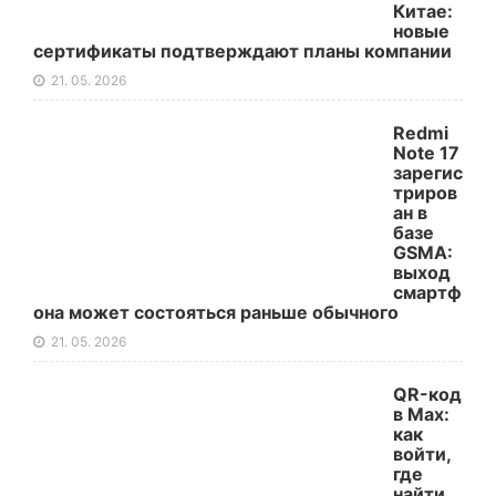
Китае:
новые
сертификаты подтверждают планы компании
21. 05. 2026
Redmi
Note 17
зарегис
триров
ан в
базе
GSMA:
выход
смартф
она может состояться раньше обычного
21. 05. 2026
QR-код
в Max:
как
войти,
где
найти