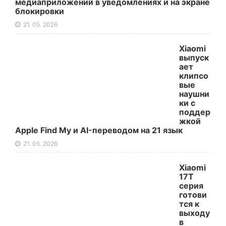
медиаприложений в уведомлениях и на экране
блокировки
21. 05. 2026
Xiaomi
выпуск
ает
клипсо
вые
наушни
ки с
поддер
жкой
Apple Find My и AI-переводом на 21 язык
21. 05. 2026
Xiaomi
17T
серия
готови
тся к
выходу
в