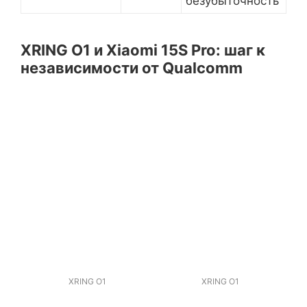
безубыточность
XRING O1 и Xiaomi 15S Pro: шаг к
независимости от Qualcomm
XRING O1
XRING O1