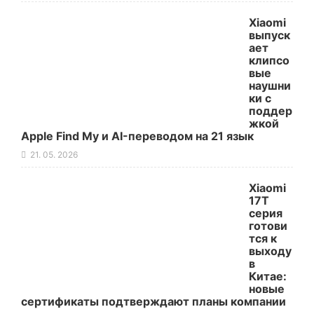
Xiaomi
выпуск
ает
клипсо
вые
наушни
ки с
поддер
жкой
Apple Find My и AI-переводом на 21 язык
21. 05. 2026
Xiaomi
17T
серия
готови
тся к
выходу
в
Китае:
новые
сертификаты подтверждают планы компании