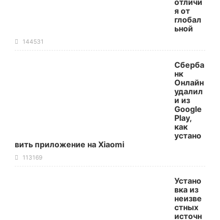
отличи
я от
глобал
ьной
144531
Сберба
нк
Онлайн
удалил
и из
Google
Play,
как
устано
вить приложение на Xiaomi
113169
Устано
вка из
неизве
стных
источн