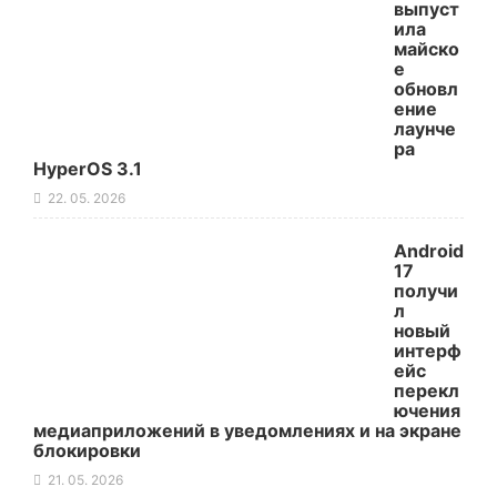
выпуст
ила
майско
е
обновл
ение
лаунче
ра
HyperOS 3.1
22. 05. 2026
Android
17
получи
л
новый
интерф
ейс
перекл
ючения
медиаприложений в уведомлениях и на экране
блокировки
21. 05. 2026