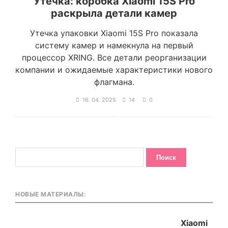
Утечка: коробка Xiaomi 15S Pro
раскрыла детали камер
Утечка упаковки Xiaomi 15S Pro показала
систему камер и намекнула на первый
процессор XRING. Все детали реорганизации
компании и ожидаемые характеристики нового
флагмана.
16. 04. 2025
14
0
НОВЫЕ МАТЕРИАЛЫ:
Xiaomi