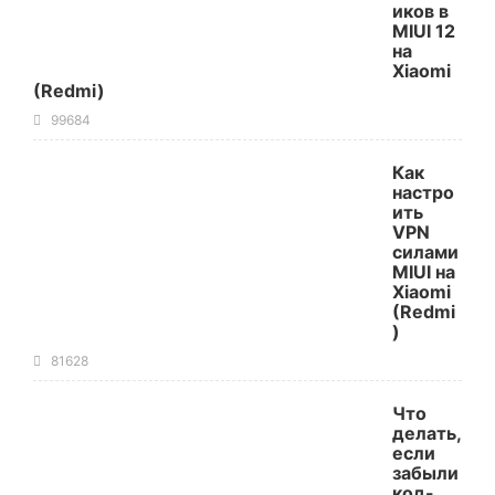
иков в
MIUI 12
на
Xiaomi
(Redmi)
99684
Как
настро
ить
VPN
силами
MIUI на
Xiaomi
(Redmi
)
81628
Что
делать,
если
забыли
код-