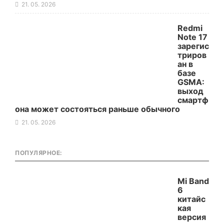
21. 05. 2026
Redmi
Note 17
зарегис
триров
ан в
базе
GSMA:
выход
смартф
она может состояться раньше обычного
21. 05. 2026
ПОПУЛЯРНОЕ:
Mi Band
6
китайс
кая
версия