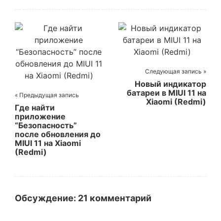
Глубокая
очистка памяти
Xiaomi (Redmi)
от мусорных
файлов,
которые не
видит
стандартная
автоматическа
Следующая запись »
я очистка
Новый индикатор
батареи в MIUI 11 на
« Предыдущая запись
Xiaomi (Redmi)
Где найти
приложение
“Безопасность”
после обновления до
MIUI 11 на Xiaomi
(Redmi)
Обсуждение: 21 комментарий