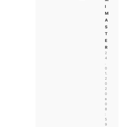
I
M
A
S
T
E
R
2
4
.
0
1.
2
0
2
0
в
0
8
:
5
9