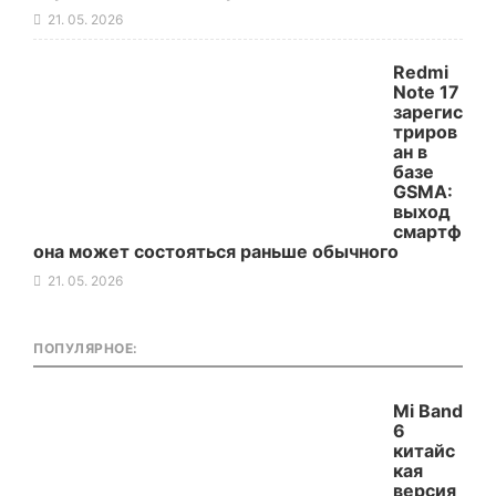
21. 05. 2026
Redmi
Note 17
зарегис
триров
ан в
базе
GSMA:
выход
смартф
она может состояться раньше обычного
21. 05. 2026
ПОПУЛЯРНОЕ:
Mi Band
6
китайс
кая
версия