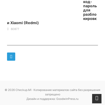
код-
пароль
для
разбло
кировк
и Xiaomi (Redmi)
60877
© 2026 Checkup.MI · Копирование материалов сайта без разрешения
запрещено
Дизайн и поддержка: GoodwinPress.ru