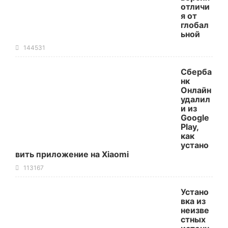
отличи
я от
глобал
ьной
144531
Сберба
нк
Онлайн
удалил
и из
Google
Play,
как
устано
вить приложение на Xiaomi
113167
Устано
вка из
неизве
стных