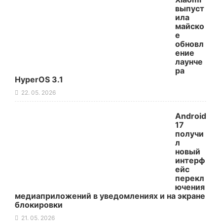
выпуст
ила
майско
е
обновл
ение
лаунче
ра
HyperOS 3.1
22. 05. 2026
Android
17
получи
л
новый
интерф
ейс
перекл
ючения
медиаприложений в уведомлениях и на экране
блокировки
21. 05. 2026