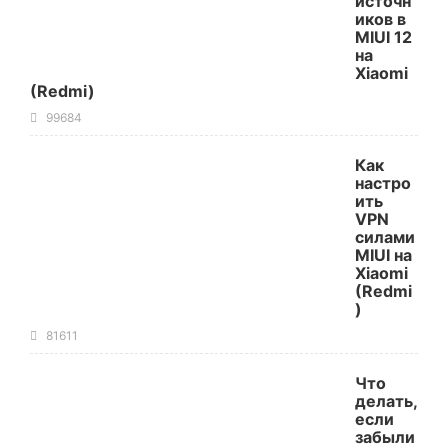
источн
иков в
MIUI 12
на
Xiaomi
(Redmi)
99684
Как
настро
ить
VPN
силами
MIUI на
Xiaomi
(Redmi
)
81611
Что
делать,
если
забыли