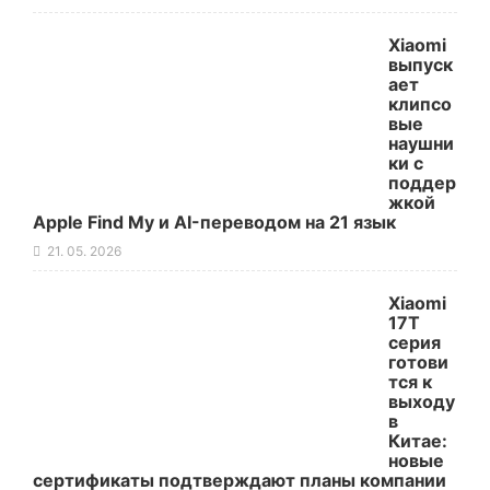
Xiaomi
выпуск
ает
клипсо
вые
наушни
ки с
поддер
жкой
Apple Find My и AI-переводом на 21 язык
21. 05. 2026
Xiaomi
17T
серия
готови
тся к
выходу
в
Китае:
новые
сертификаты подтверждают планы компании