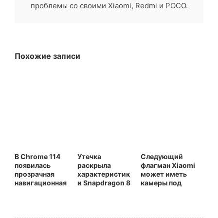
проблемы со своими Xiaomi, Redmi и POCO.
Похожие записи
В Chrome 114
Утечка
Следующий
появилась
раскрыла
флагман Xiaomi
прозрачная
характеристик
может иметь
навигационная
и Snapdragon 8
камеры под
панель на
Elite Gen 6 и
брендом Leica
Android
Pro-версии