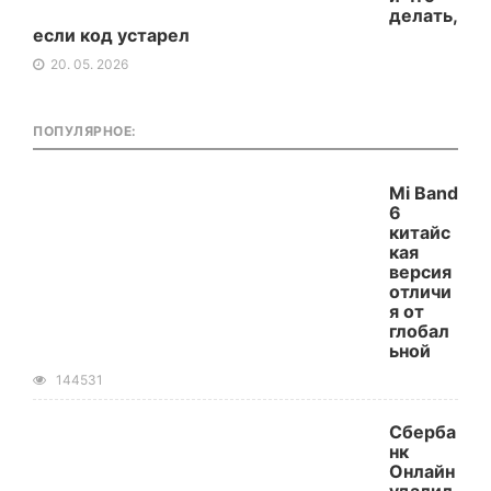
делать,
если код устарел
20. 05. 2026
ПОПУЛЯРНОЕ:
Mi Band
6
китайс
кая
версия
отличи
я от
глобал
ьной
144531
Сберба
нк
Онлайн