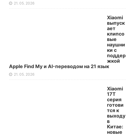
21. 05. 2026
Xiaomi
выпуск
ает
клипсо
вые
наушни
ки с
поддер
жкой
Apple Find My и AI-переводом на 21 язык
21. 05. 2026
Xiaomi
17T
серия
готови
тся к
выходу
в
Китае:
новые