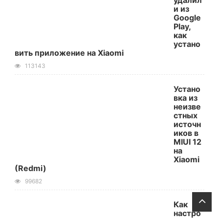
удалил
и из
Google
Play,
как
устано
вить приложение на Xiaomi
113143
Устано
вка из
неизве
стных
источн
иков в
MIUI 12
на
Xiaomi
(Redmi)
99682
Как
настро