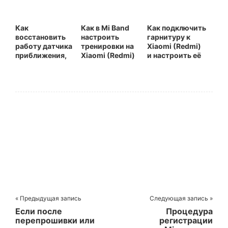
Как
Как в Mi Band
Как подключить
восстановить
настроить
гарнитуру к
работу датчика
тренировки на
Xiaomi (Redmi)
приближения,
Xiaomi (Redmi)
и настроить её
откалибровать
в приложении
его, на Xiaomi
Zepp Life
Redmi Note 8,
Redmi 8 и
схожих
телефонов
« Предыдущая запись
Следующая запись »
Если после
Процедура
перепрошивки или
регистрации