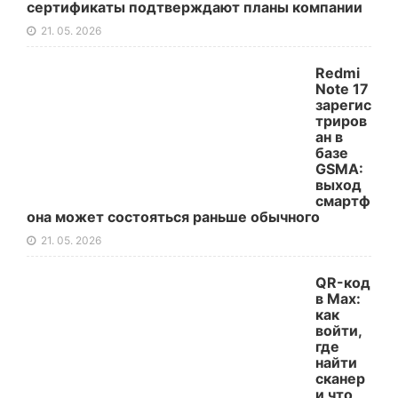
сертификаты подтверждают планы компании
21. 05. 2026
Redmi
Note 17
зарегис
триров
ан в
базе
GSMA:
выход
смартф
она может состояться раньше обычного
21. 05. 2026
QR-код
в Max:
как
войти,
где
найти
сканер
и что