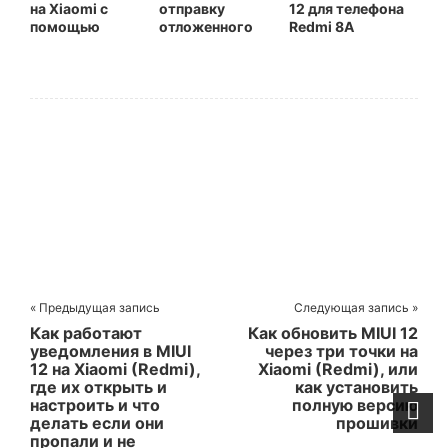
на Xiaomi с
отправку
12 для телефона
помощью
отложенного
Redmi 8A
функции Mi
письма в Gmail
Mover
на Xiaomi
(Redmi)
« Предыдущая запись
Следующая запись »
Как работают
Как обновить MIUI 12
уведомления в MIUI
через три точки на
12 на Xiaomi (Redmi),
Xiaomi (Redmi), или
где их открыть и
как установить
настроить и что
полную версию
делать если они
прошивки
пропали и не