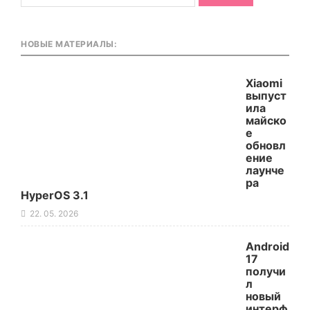
НОВЫЕ МАТЕРИАЛЫ:
Xiaomi
выпуст
ила
майско
е
обновл
ение
лаунче
ра
HyperOS 3.1
22. 05. 2026
Android
17
получи
л
новый
интерф