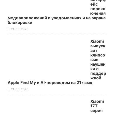
ейс
перекл
ючения
медиаприложений в уведомлениях и на экране
блокировки
21. 05. 2026
Xiaomi
выпуск
ает
клипсо
вые
наушни
ки с
поддер
жкой
Apple Find My и AI-переводом на 21 язык
21. 05. 2026
Xiaomi
17T
серия