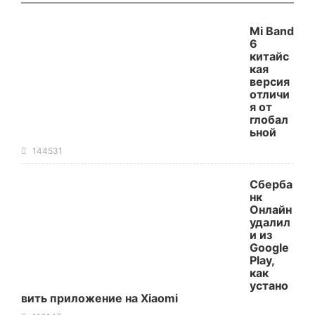
Mi Band
6
китайс
кая
версия
отличи
я от
глобал
ьной
144531
Сберба
нк
Онлайн
удалил
и из
Google
Play,
как
устано
вить приложение на Xiaomi