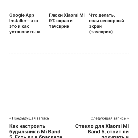
Google App
Глюки Xiaomi Mi
Что делать,
Installer – что
9T: экран и
если сенсорный
это и как
тачскрин
экран
установить на
(тачскрин)
смартфон
перестал
работать на
телефоне
Xiaomi (Redmi)
« Предыдущая запись
Следующая запись »
Как настроить
Стекло для Xiaomi Mi
будильник в Mi Band
Band 5, стоит ли
5. Есть ли в браслете
покупать и