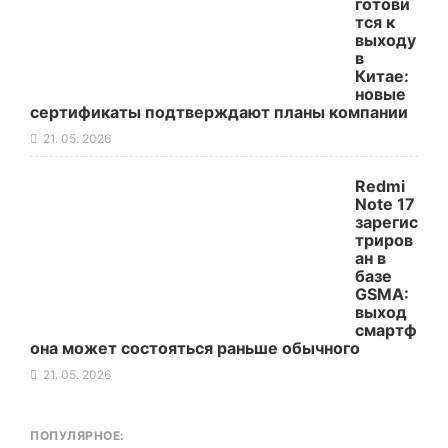
готови
тся к
выходу
в
Китае:
новые
сертификаты подтверждают планы компании
21. 05. 2026
Redmi
Note 17
зарегис
триров
ан в
базе
GSMA:
выход
смартф
она может состояться раньше обычного
21. 05. 2026
ПОПУЛЯРНОЕ: