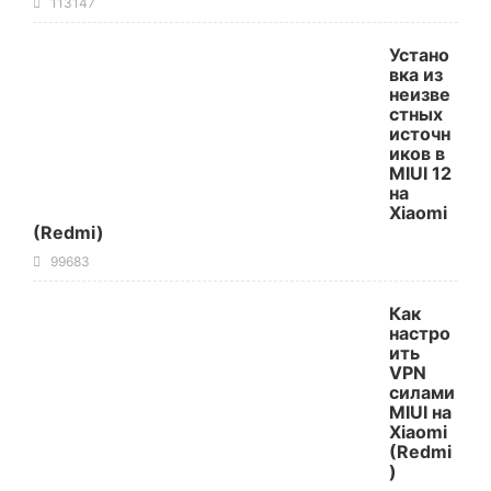
113147
Устано
вка из
неизве
стных
источн
иков в
MIUI 12
на
Xiaomi
(Redmi)
99683
Как
настро
ить
VPN
силами
MIUI на
Xiaomi
(Redmi
)