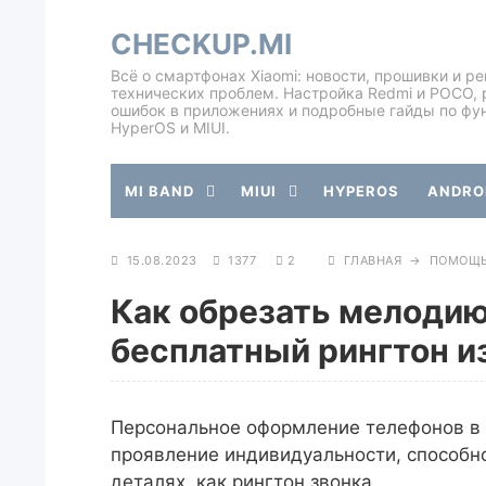
CHECKUP.MI
Всё о смартфонах Xiaomi: новости, прошивки и р
технических проблем. Настройка Redmi и POCO, 
ошибок в приложениях и подробные гайды по фу
HyperOS и MIUI.
MI BAND
MIUI
HYPEROS
ANDROI
15.08.2023
1377
2
ГЛАВНАЯ
→
ПОМОЩ
Как обрезать мелодию 
бесплатный рингтон и
Персональное оформление телефонов в 
проявление индивидуальности, способно
деталях, как рингтон звонка.