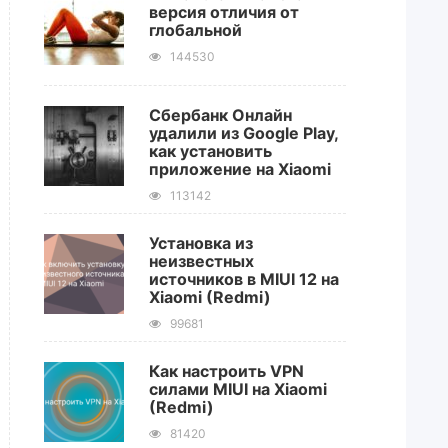
версия отличия от
глобальной
144530
Сбербанк Онлайн
удалили из Google Play,
как установить
приложение на Xiaomi
113142
Установка из
неизвестных
источников в MIUI 12 на
Xiaomi (Redmi)
99681
Как настроить VPN
силами MIUI на Xiaomi
(Redmi)
81420