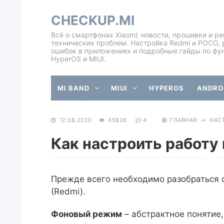
CHECKUP.MI
Всё о смартфонах Xiaomi: новости, прошивки и р
технических проблем. Настройка Redmi и POCO, 
ошибок в приложениях и подробные гайды по фу
HyperOS и MIUI.
MI BAND
MIUI
HYPEROS
ANDROI
12.08.2020
45826
4
ГЛАВНАЯ
→
НАС
Как настроить работу
Прежде всего необходимо разобраться с
(Redmi).
Фоновый режим
– абстрактное понятие,