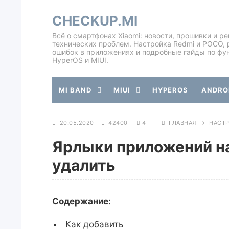
CHECKUP.MI
Всё о смартфонах Xiaomi: новости, прошивки и р
технических проблем. Настройка Redmi и POCO, 
ошибок в приложениях и подробные гайды по фу
HyperOS и MIUI.
MI BAND
MIUI
HYPEROS
ANDROI
20.05.2020
42400
4
ГЛАВНАЯ
→
НАСТ
Ярлыки приложений на 
удалить
Содержание:
Как добавить