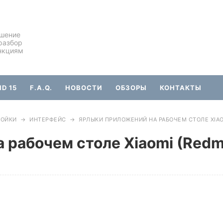
ешение
разбор
нкциям
D 15
F.A.Q.
НОВОСТИ
ОБЗОРЫ
КОНТАКТЫ
РОЙКИ
→
ИНТЕРФЕЙС
→
ЯРЛЫКИ ПРИЛОЖЕНИЙ НА РАБОЧЕМ СТОЛЕ XIAOM
рабочем столе Xiaomi (Redmi