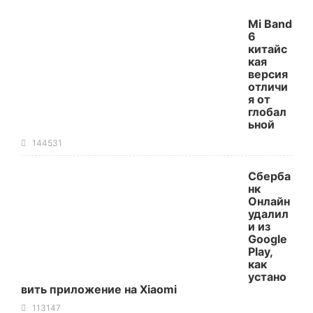
Mi Band
6
китайс
кая
версия
отличи
я от
глобал
ьной
144531
Сберба
нк
Онлайн
удалил
и из
Google
Play,
как
устано
вить приложение на Xiaomi
113147