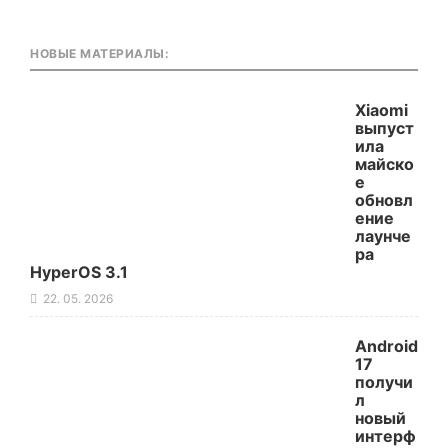
НОВЫЕ МАТЕРИАЛЫ:
Xiaomi
выпуст
ила
майско
е
обновл
ение
лаунче
ра
HyperOS 3.1
22. 05. 2026
Android
17
получи
л
новый
интерф