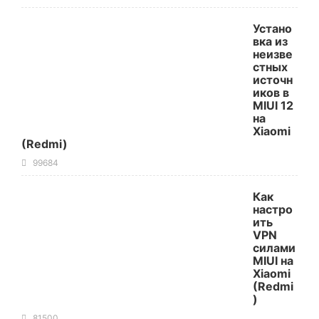
Устано
вка из
неизве
стных
источн
иков в
MIUI 12
на
Xiaomi
(Redmi)
99684
Как
настро
ить
VPN
силами
MIUI на
Xiaomi
(Redmi
)
81500