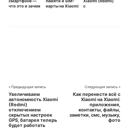
смартфоне —
памяти и SIM-
Xiaomi (Redmi)
что это и зачем
карты на Xiaomi
с
нужно?
(Redmi)
широкоугольно
й камерой
« Предыдущая запись
Следующая запись »
Увеличиваем
Как перенести всё с
автономность Xiaomi
Xiaomi на Xiaomi:
(Redmi)
приложения,
отключением
контакты, файлы,
скрытых настроек
заметки, смс, музыку,
GPS, батарея теперь
фото
будет работать