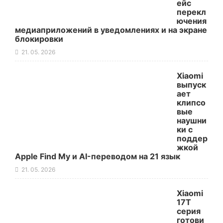
ейс
перекл
ючения
медиаприложений в уведомлениях и на экране
блокировки
21. 05. 2026
Xiaomi
выпуск
ает
клипсо
вые
наушни
ки с
поддер
жкой
Apple Find My и AI-переводом на 21 язык
21. 05. 2026
Xiaomi
17T
серия
готови