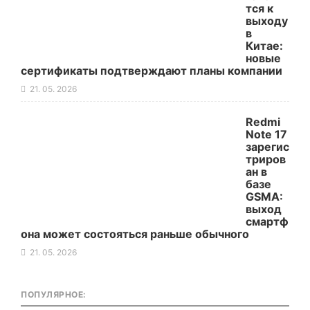
тся к
выходу
в
Китае:
новые
сертификаты подтверждают планы компании
21. 05. 2026
Redmi
Note 17
зарегис
триров
ан в
базе
GSMA:
выход
смартф
она может состояться раньше обычного
21. 05. 2026
ПОПУЛЯРНОЕ: