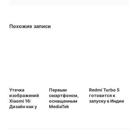
Похожие записи
Утечка
Первым
Redmi Turbo 5
изображений
смартфоном,
готовится к
Xiaomi 16:
оснащенным
запуску в Индии
Дизайн как у
MediaTek
iPhone и
Dimensity 8300
HyperOS 3
Ultra, станет
Redmi