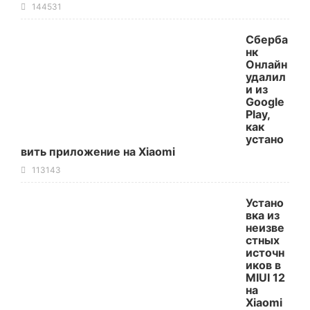
144531
Сберба
нк
Онлайн
удалил
и из
Google
Play,
как
устано
вить приложение на Xiaomi
113143
Устано
вка из
неизве
стных
источн
иков в
MIUI 12
на
Xiaomi