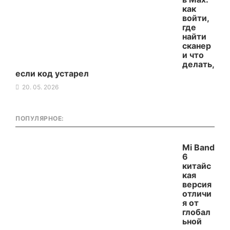
как
войти,
где
найти
сканер
и что
делать,
если код устарел
20. 05. 2026
ПОПУЛЯРНОЕ:
Mi Band
6
китайс
кая
версия
отличи
я от
глобал
ьной