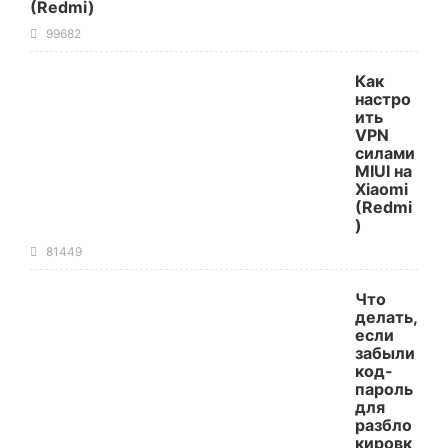
(Redmi)
99682
Как
настро
ить
VPN
силами
MIUI на
Xiaomi
(Redmi
)
81449
Что
делать,
если
забыли
код-
пароль
для
разбло
кировк