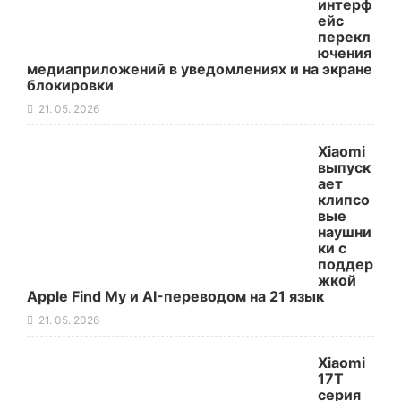
интерф
ейс
перекл
ючения
медиаприложений в уведомлениях и на экране
блокировки
21. 05. 2026
Xiaomi
выпуск
ает
клипсо
вые
наушни
ки с
поддер
жкой
Apple Find My и AI-переводом на 21 язык
21. 05. 2026
Xiaomi
17T
серия