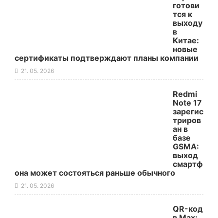
готови
тся к
выходу
в
Китае:
новые
сертификаты подтверждают планы компании
21. 05. 2026
Redmi
Note 17
зарегис
триров
ан в
базе
GSMA:
выход
смартф
она может состояться раньше обычного
21. 05. 2026
QR-код
в Max: