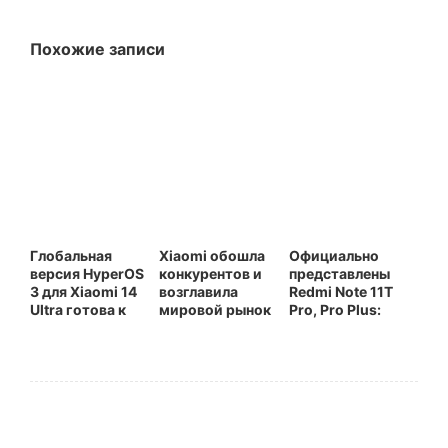
Похожие записи
Глобальная
Xiaomi обошла
Официально
версия HyperOS
конкурентов и
представлены
3 для Xiaomi 14
возглавила
Redmi Note 11T
Ultra готова к
мировой рынок
Pro, Pro Plus:
выпуску
носимой
мощность
электроники с
флагманского
ростом 13%
уровня для
линейки Note