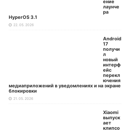
ение
лаунче
ра
HyperOS 3.1
22. 05. 2026
Android
17
получи
л
новый
интерф
ейс
перекл
ючения
медиаприложений в уведомлениях и на экране
блокировки
21. 05. 2026
Xiaomi
выпуск
ает
клипсо