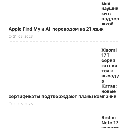
вые
наушни
ки с
поддер
жкой
Apple Find My и AI-переводом на 21 язык
21. 05. 2026
Xiaomi
17T
серия
готови
тся к
выходу
в
Китае:
новые
сертификаты подтверждают планы компании
21. 05. 2026
Redmi
Note 17
зарегис