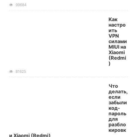
99684
Как
настро
ить
VPN
силами
MIUI на
Xiaomi
(Redmi
)
81625
Что
делать,
если
забыли
код-
пароль
для
разбло
кировк
и Xiaomi (Redmi)