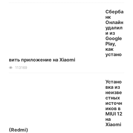
Сберба
нк
Онлайн
удалил
и из
Google
Play,
как
устано
вить приложение на Xiaomi
113169
Устано
вка из
неизве
стных
источн
иков в
MIUI 12
на
Xiaomi
(Redmi)