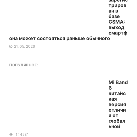
триров
ан в
базе
GSMA:
выход
смартф
она может состояться раньше обычного
21. 05. 2026
ПОПУЛЯРНОЕ:
Mi Band
6
китайс
кая
версия
отличи
я от
глобал
ьной
144531