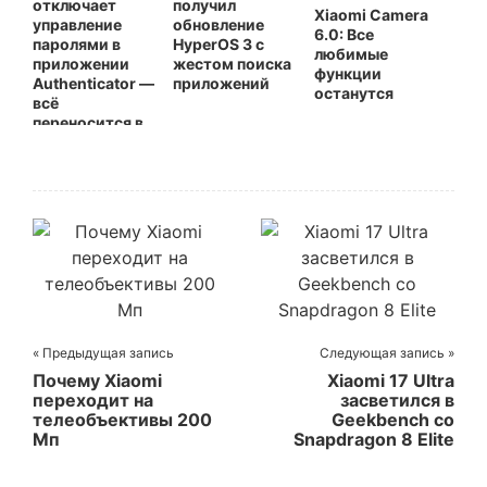
отключает
получил
Xiaomi Camera
управление
обновление
6.0: Все
паролями в
HyperOS 3 с
любимые
приложении
жестом поиска
функции
Authenticator —
приложений
останутся
всё
переносится в
Edge
« Предыдущая запись
Следующая запись »
Почему Xiaomi
Xiaomi 17 Ultra
переходит на
засветился в
телеобъективы 200
Geekbench со
Мп
Snapdragon 8 Elite