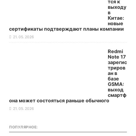
тся к
выходу
в
Китае:
новые
сертификаты подтверждают планы компании
21. 05. 2026
Redmi
Note 17
зарегис
триров
ан в
базе
GSMA:
выход
смартф
она может состояться раньше обычного
21. 05. 2026
ПОПУЛЯРНОЕ: