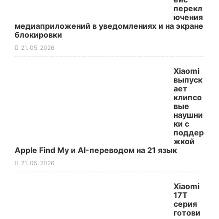
перекл
ючения
медиаприложений в уведомлениях и на экране
блокировки
21. 05. 2026
Xiaomi
выпуск
ает
клипсо
вые
наушни
ки с
поддер
жкой
Apple Find My и AI-переводом на 21 язык
21. 05. 2026
Xiaomi
17T
серия
готови