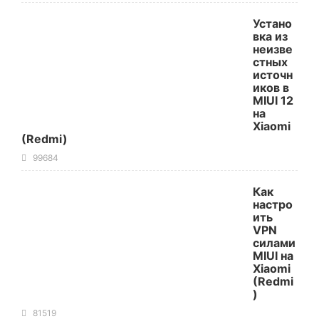
Устано
вка из
неизве
стных
источн
иков в
MIUI 12
на
Xiaomi
(Redmi)
99684
Как
настро
ить
VPN
силами
MIUI на
Xiaomi
(Redmi
)
81519