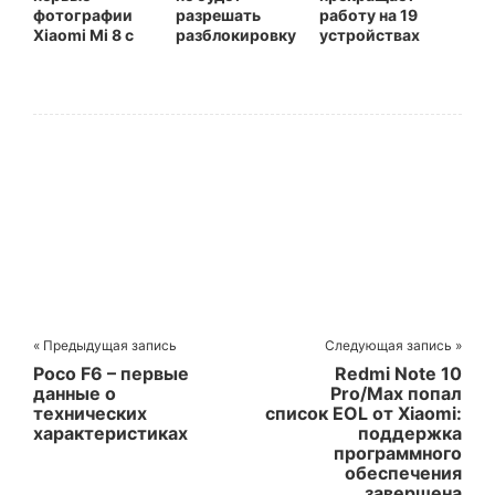
фотографии
разрешать
работу на 19
Xiaomi Mi 8 с
разблокировку
устройствах
сенсором
загрузчика
Xiaomi
отпечатков
пальцев под
экраном
« Предыдущая запись
Следующая запись »
Poco F6 – первые
Redmi Note 10
данные о
Pro/Max попал
технических
список EOL от Xiaomi:
характеристиках
поддержка
программного
обеспечения
завершена