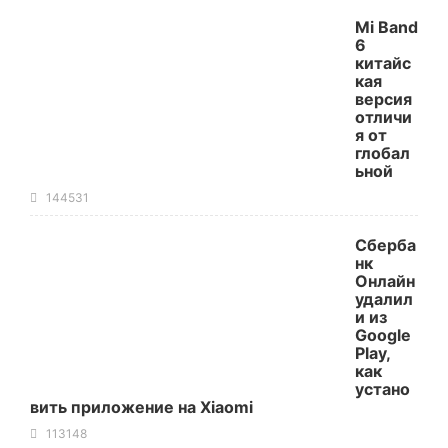
Mi Band
6
китайс
кая
версия
отличи
я от
глобал
ьной
144531
Сберба
нк
Онлайн
удалил
и из
Google
Play,
как
устано
вить приложение на Xiaomi
113148