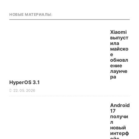
НОВЫЕ МАТЕРИАЛЫ:
Xiaomi
выпуст
ила
майско
е
обновл
ение
лаунче
ра
HyperOS 3.1
22. 05. 2026
Android
17
получи
л
новый
интерф
ейс