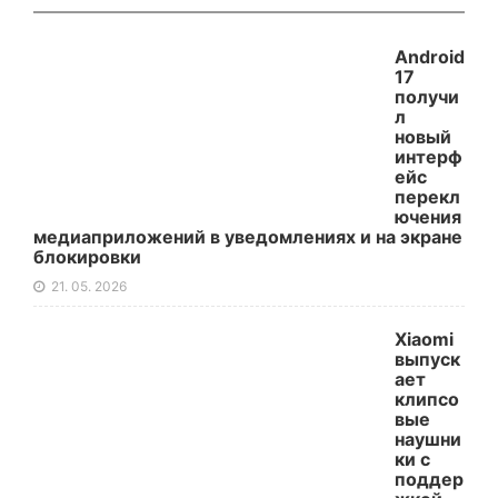
Android
17
получи
л
новый
интерф
ейс
перекл
ючения
медиаприложений в уведомлениях и на экране
блокировки
21. 05. 2026
Xiaomi
выпуск
ает
клипсо
вые
наушни
ки с
поддер