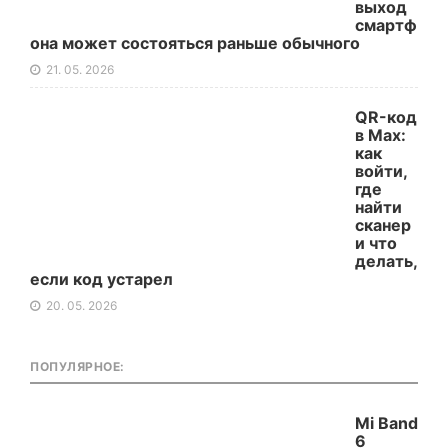
выход
смартф
она может состояться раньше обычного
21. 05. 2026
QR-код
в Max:
как
войти,
где
найти
сканер
и что
делать,
если код устарел
20. 05. 2026
ПОПУЛЯРНОЕ:
Mi Band
6