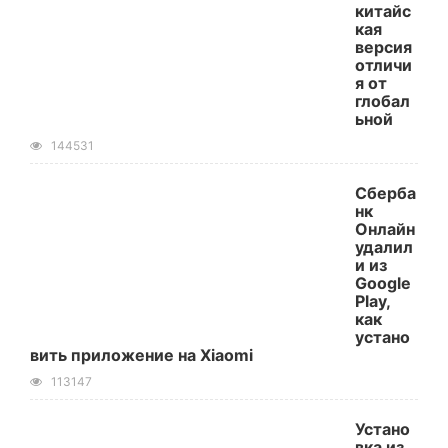
китайс
кая
версия
отличи
я от
глобал
ьной
144531
Сберба
нк
Онлайн
удалил
и из
Google
Play,
как
устано
вить приложение на Xiaomi
113147
Устано
вка из