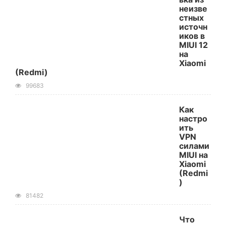
неизве
стных
источн
иков в
MIUI 12
на
Xiaomi
(Redmi)
99683
Как
настро
ить
VPN
силами
MIUI на
Xiaomi
(Redmi
)
81482
Что