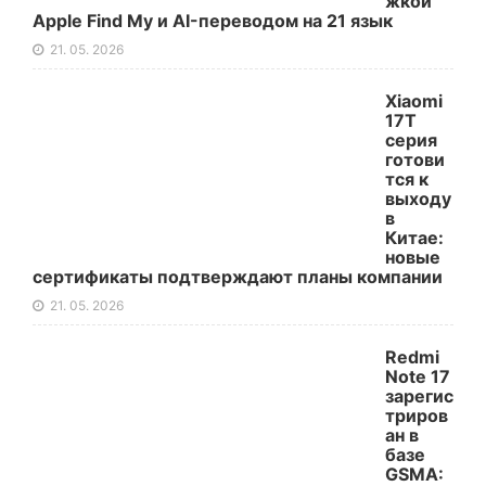
жкой
Apple Find My и AI-переводом на 21 язык
21. 05. 2026
Xiaomi
17T
серия
готови
тся к
выходу
в
Китае:
новые
сертификаты подтверждают планы компании
21. 05. 2026
Redmi
Note 17
зарегис
триров
ан в
базе
GSMA: