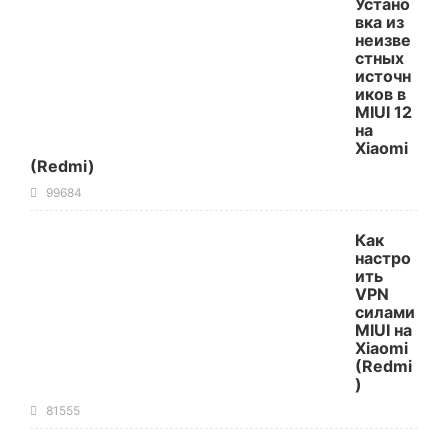
Устано
вка из
неизве
стных
источн
иков в
MIUI 12
на
Xiaomi
(Redmi)
99684
Как
настро
ить
VPN
силами
MIUI на
Xiaomi
(Redmi
)
81555