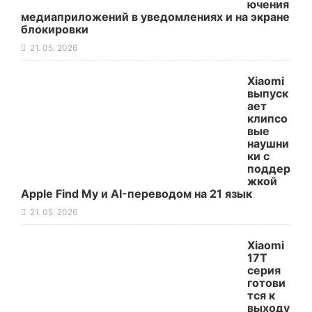
ючения
медиаприложений в уведомлениях и на экране
блокировки
21. 05. 2026
Xiaomi
выпуск
ает
клипсо
вые
наушни
ки с
поддер
жкой
Apple Find My и AI-переводом на 21 язык
21. 05. 2026
Xiaomi
17T
серия
готови
тся к
выходу