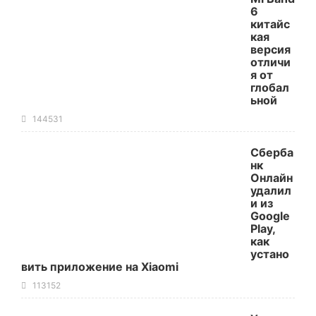
6
китайс
кая
версия
отличи
я от
глобал
ьной
144531
Сберба
нк
Онлайн
удалил
и из
Google
Play,
как
устано
вить приложение на Xiaomi
113152