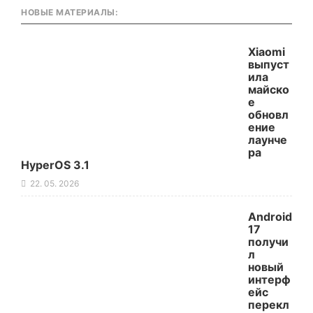
НОВЫЕ МАТЕРИАЛЫ:
Xiaomi
выпуст
ила
майско
е
обновл
ение
лаунче
ра
HyperOS 3.1
22. 05. 2026
Android
17
получи
л
новый
интерф
ейс
перекл