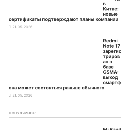
в
Китае:
новые
сертификаты подтверждают планы компании
21. 05. 2026
Redmi
Note 17
зарегис
триров
ан в
базе
GSMA:
выход
смартф
она может состояться раньше обычного
21. 05. 2026
ПОПУЛЯРНОЕ:
Mi Band