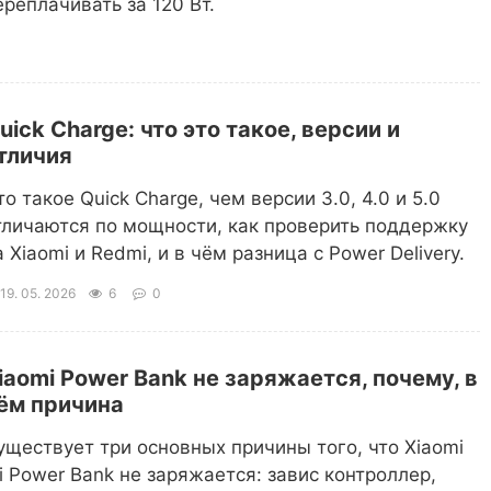
ереплачивать за 120 Вт.
uick Charge: что это такое, версии и
тличия
то такое Quick Charge, чем версии 3.0, 4.0 и 5.0
тличаются по мощности, как проверить поддержку
а Xiaomi и Redmi, и в чём разница с Power Delivery.
19. 05. 2026
6
0
iaomi Power Bank не заряжается, почему, в
ём причина
уществует три основных причины того, что Xiaomi
i Power Bank не заряжается: завис контроллер,