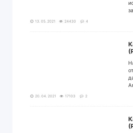
и
з
13. 05. 2021
24430
4
К
(
Н
о
д
A
20. 04. 2021
17103
2
К
(