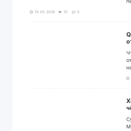
п
19. 05. 2026
10
0
Q
о
Ч
о
н
X
ч
С
M