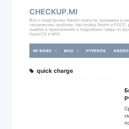
CHECKUP.MI
Всё о смартфонах Xiaomi: новости, прошивки и р
технических проблем. Настройка Redmi и POCO, 
ошибок в приложениях и подробные гайды по фу
HyperOS и MIUI.
MI BAND
MIUI
HYPEROS
ANDROI
quick charge
Б
р
С
с
п