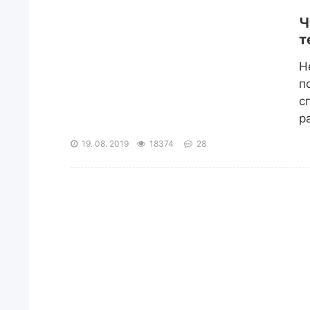
Ч
т
Н
п
с
р
19. 08. 2019
18374
28