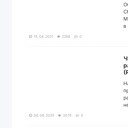
О
C
М
в
15. 04. 2021
2268
0
Ч
р
(
Н
п
р
н
06. 08. 2020
3076
0