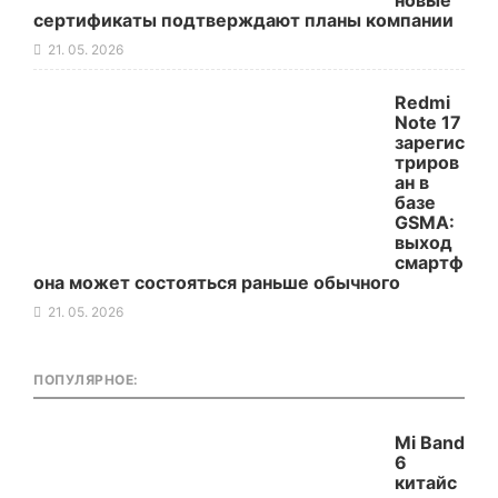
новые
сертификаты подтверждают планы компании
21. 05. 2026
Redmi
Note 17
зарегис
триров
ан в
базе
GSMA:
выход
смартф
она может состояться раньше обычного
21. 05. 2026
ПОПУЛЯРНОЕ:
Mi Band
6
китайс