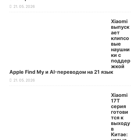
21. 05. 2026
Xiaomi
выпуск
ает
клипсо
вые
наушни
ки с
поддер
жкой
Apple Find My и AI-переводом на 21 язык
21. 05. 2026
Xiaomi
17T
серия
готови
тся к
выходу
в
Китае: