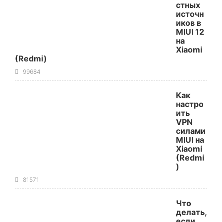
стных
источн
иков в
MIUI 12
на
Xiaomi
(Redmi)
99684
Как
настро
ить
VPN
силами
MIUI на
Xiaomi
(Redmi
)
81571
Что
делать,
если