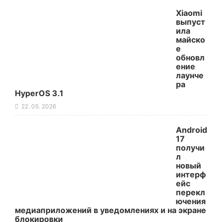
Xiaomi
выпуст
ила
майско
е
обновл
ение
лаунче
ра
HyperOS 3.1
22. 05. 2026
Android
17
получи
л
новый
интерф
ейс
перекл
ючения
медиаприложений в уведомлениях и на экране
блокировки