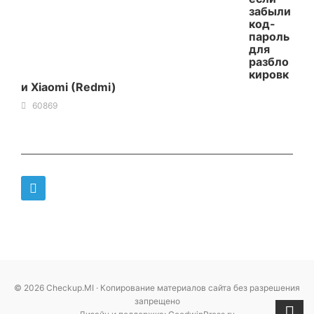
забыли
код-
пароль
для
разбло
кировк
и Xiaomi (Redmi)
60869
© 2026 Checkup.MI · Копирование материалов сайта без разрешения
запрещено