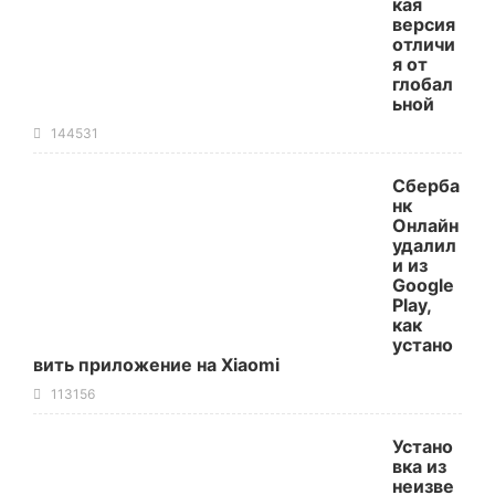
кая
версия
отличи
я от
глобал
ьной
144531
Сберба
нк
Онлайн
удалил
и из
Google
Play,
как
устано
вить приложение на Xiaomi
113156
Устано
вка из
неизве