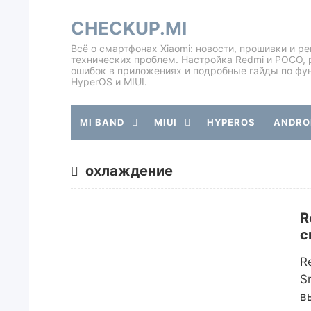
CHECKUP.MI
Всё о смартфонах Xiaomi: новости, прошивки и р
технических проблем. Настройка Redmi и POCO, 
ошибок в приложениях и подробные гайды по фу
HyperOS и MIUI.
MI BAND
MIUI
HYPEROS
ANDROI
охлаждение
R
с
R
S
в