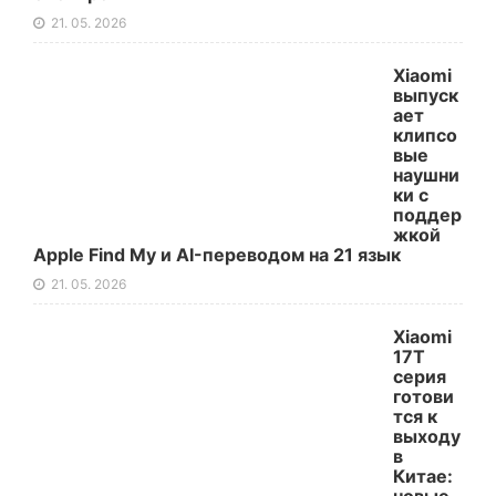
21. 05. 2026
Xiaomi
выпуск
ает
клипсо
вые
наушни
ки с
поддер
жкой
Apple Find My и AI-переводом на 21 язык
21. 05. 2026
Xiaomi
17T
серия
готови
тся к
выходу
в
Китае: