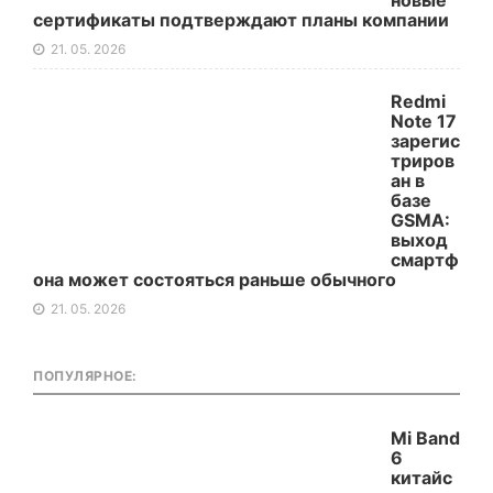
новые
сертификаты подтверждают планы компании
21. 05. 2026
Redmi
Note 17
зарегис
триров
ан в
базе
GSMA:
выход
смартф
она может состояться раньше обычного
21. 05. 2026
ПОПУЛЯРНОЕ:
Mi Band
6
китайс