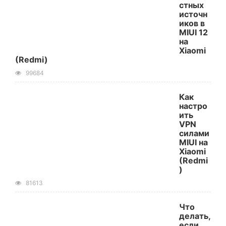
стных
источн
иков в
MIUI 12
на
Xiaomi
(Redmi)
99684
Как
настро
ить
VPN
силами
MIUI на
Xiaomi
(Redmi
)
81613
Что
делать,
если