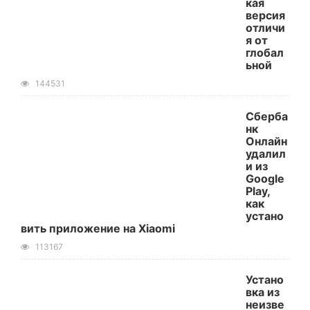
кая
версия
отличи
я от
глобал
ьной
144531
Сберба
нк
Онлайн
удалил
и из
Google
Play,
как
устано
вить приложение на Xiaomi
113167
Устано
вка из
неизве