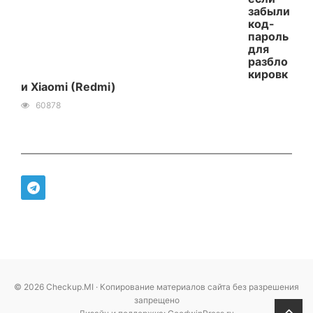
забыли
код-
пароль
для
разбло
кировк
и Xiaomi (Redmi)
60878
© 2026 Checkup.MI · Копирование материалов сайта без разрешения
запрещено