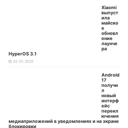
Xiaomi
выпуст
ила
майско
е
обновл
ение
лаунче
ра
HyperOS 3.1
22. 05. 2026
Android
17
получи
л
новый
интерф
ейс
перекл
ючения
медиаприложений в уведомлениях и на экране
блокировки