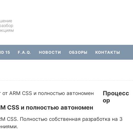
ешение
разбор
нкциям
D 15
F.A.Q.
НОВОСТИ
ОБЗОРЫ
КОНТАКТЫ
Процесс
ор
ARM CSS и полностью автономен
ARM CSS. Полностью собственная разработка на 3
ениями.