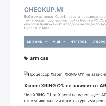
CHECKUP.MI
Всё о смартфонах Xiaomi: новости, прошивки и р
технических проблем. Настройка Redmi и POCO, 
ошибок в приложениях и подробные гайды по фу
HyperOS и MIUI.
MI BAND
MIUI
HYPEROS
ANDROI
arm css
Xiaomi XRING O1: не зависит от 
Чип XRING O1 от Xiaomi не использует 
нм с уникальными архитектурными реш