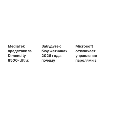
MediaTek
Забудьте о
Microsoft
представила
бюджетниках
отключает
Dimensity
2026 года:
управление
8500-Ultra:
почему
паролями в
новый
двухлетний
приложении
процессор
флагман сейчас
Authenticator —
дебютирует в
— более
всё
Redmi Turbo 5
разумная
переносится в
покупка
Edge