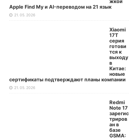
жкой
Apple Find My и AI-переводом на 21 язык
21. 05. 2026
Xiaomi
17T
серия
готови
тся к
выходу
в
Китае:
новые
сертификаты подтверждают планы компании
21. 05. 2026
Redmi
Note 17
зарегис
триров
ан в
базе
GSMA: