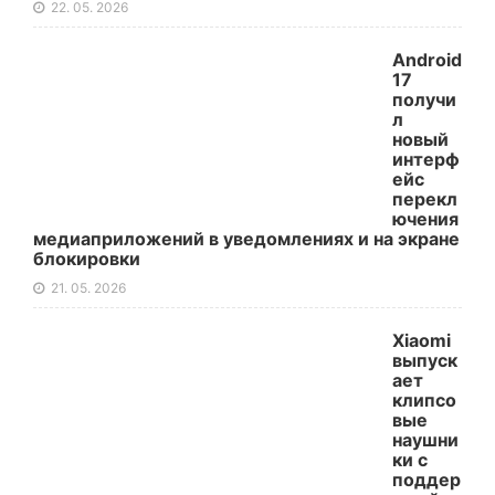
22. 05. 2026
Android
17
получи
л
новый
интерф
ейс
перекл
ючения
медиаприложений в уведомлениях и на экране
блокировки
21. 05. 2026
Xiaomi
выпуск
ает
клипсо
вые
наушни
ки с
поддер