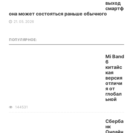
выход
смартф
она может состояться раньше обычного
21. 05. 2026
ПОПУЛЯРНОЕ:
Mi Band
6
китайс
кая
версия
отличи
я от
глобал
ьной
144531
Сберба
нк
Онлайн