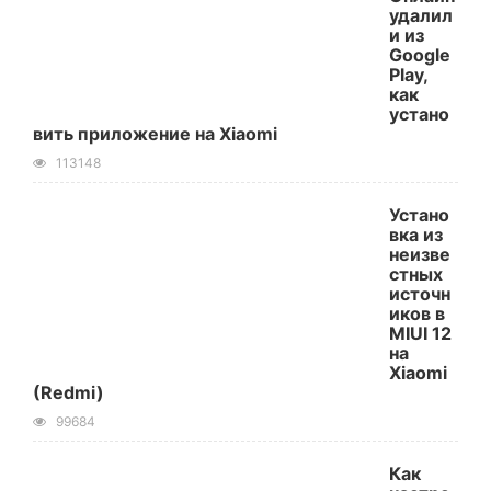
удалил
и из
Google
Play,
как
устано
вить приложение на Xiaomi
113148
Устано
вка из
неизве
стных
источн
иков в
MIUI 12
на
Xiaomi
(Redmi)
99684
Как