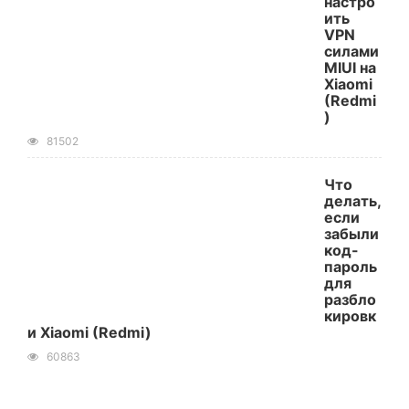
настро
ить
VPN
силами
MIUI на
Xiaomi
(Redmi
)
81502
Что
делать,
если
забыли
код-
пароль
для
разбло
кировк
и Xiaomi (Redmi)
60863