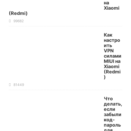
на
Xiaomi
(Redmi)
99682
Как
настро
ить
VPN
силами
MIUI на
Xiaomi
(Redmi
)
81449
Что
делать,
если
забыли
код-
пароль
для