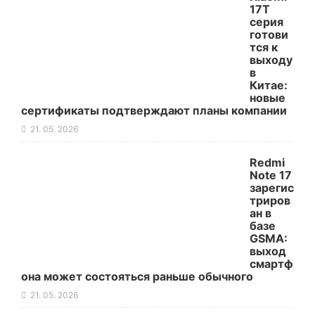
17T
серия
готови
тся к
выходу
в
Китае:
новые
сертификаты подтверждают планы компании
21. 05. 2026
Redmi
Note 17
зарегис
триров
ан в
базе
GSMA:
выход
смартф
она может состояться раньше обычного
21. 05. 2026