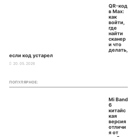
QR-код
в Max:
как
войти,
где
найти
сканер
и что
делать,
если код устарел
20. 05. 2026
ПОПУЛЯРНОЕ:
Mi Band
6
китайс
кая
версия
отличи
я от