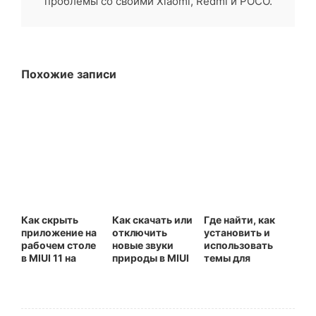
проблемы со своими Xiaomi, Redmi и POCO.
Похожие записи
Как скрыть
Как скачать или
Где найти, как
приложение на
отключить
установить и
рабочем столе
новые звуки
использовать
в MIUI 11 на
природы в MIUI
темы для
Xiaomi (Redmi)
11 на Xiaomi
Xiaomi Redmi
(Redmi)
Note 7