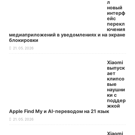
л
новый
интерф
ейс
перекл
ючения
медиаприложений в уведомлениях и на экране
блокировки
21. 05. 2026
Xiaomi
выпуск
ает
клипсо
вые
наушни
ки с
поддер
жкой
Apple Find My и AI-переводом на 21 язык
21. 05. 2026
Xiaomi