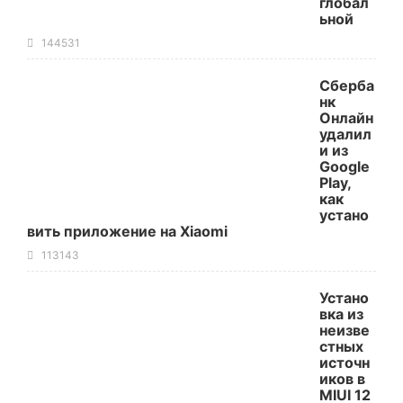
глобал
ьной
144531
Сберба
нк
Онлайн
удалил
и из
Google
Play,
как
устано
вить приложение на Xiaomi
113143
Устано
вка из
неизве
стных
источн
иков в
MIUI 12