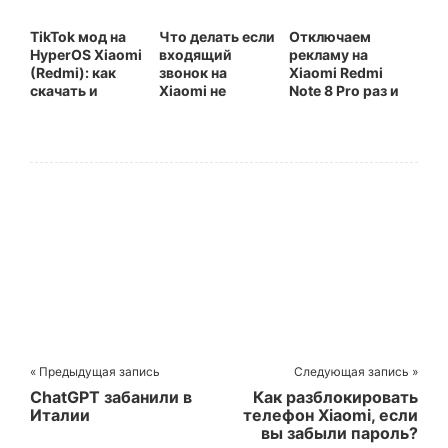
TikTok мод на
Что делать если
Отключаем
HyperOS Xiaomi
входящий
рекламу на
(Redmi): как
звонок на
Xiaomi Redmi
скачать и
Xiaomi не
Note 8 Pro раз и
установить
отображается
навсегда
на весь экран
« Предыдущая запись
Следующая запись »
ChatGPT забанили в
Как разблокировать
Италии
телефон Xiaomi, если
вы забыли пароль?