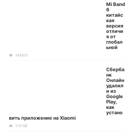
Mi Band
6
китайс
кая
версия
отличи
я от
глобал
ьной
144531
Сберба
нк
Онлайн
удалил
и из
Google
Play,
как
устано
вить приложение на Xiaomi
113158