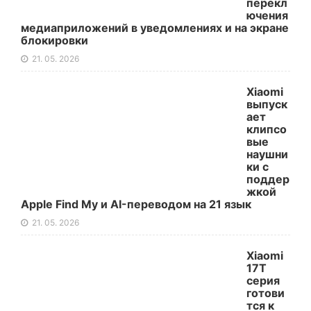
перекл
ючения
медиаприложений в уведомлениях и на экране
блокировки
21. 05. 2026
Xiaomi
выпуск
ает
клипсо
вые
наушни
ки с
поддер
жкой
Apple Find My и AI-переводом на 21 язык
21. 05. 2026
Xiaomi
17T
серия
готови
тся к