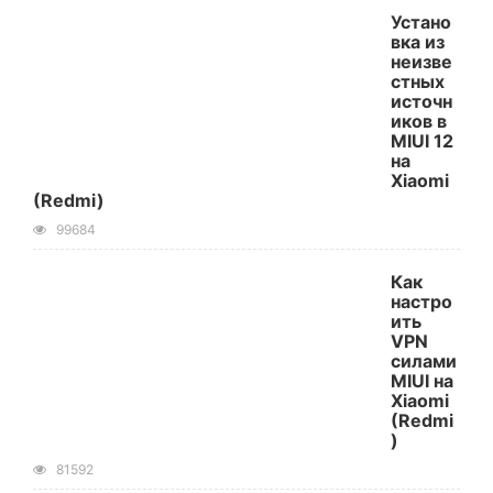
Устано
вка из
неизве
стных
источн
иков в
MIUI 12
на
Xiaomi
(Redmi)
99684
Как
настро
ить
VPN
силами
MIUI на
Xiaomi
(Redmi
)
81592