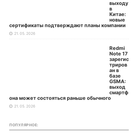
выходу
в
Китае:
новые
сертификаты подтверждают планы компании
21. 05. 2026
Redmi
Note 17
зарегис
триров
ан в
базе
GSMA:
выход
смартф
она может состояться раньше обычного
21. 05. 2026
ПОПУЛЯРНОЕ: