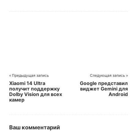
переменная
стилистические
диафрагма
приёмы у Edge
« Предыдущая запись
Следующая запись »
Xiaomi 14 Ultra
Google представил
получит поддержку
виджет Gemini для
Dolby Vision для всех
Android
камер
Ваш комментарий