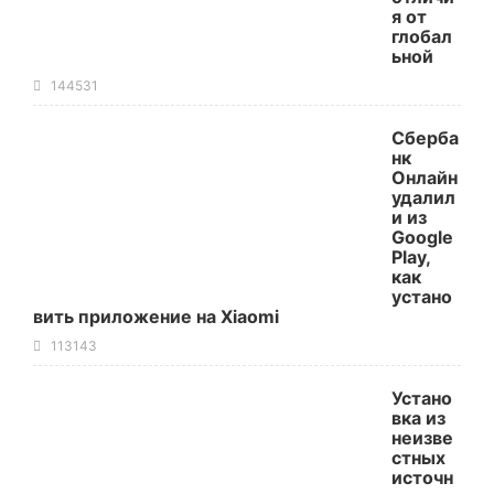
я от
глобал
ьной
144531
Сберба
нк
Онлайн
удалил
и из
Google
Play,
как
устано
вить приложение на Xiaomi
113143
Устано
вка из
неизве
стных
источн