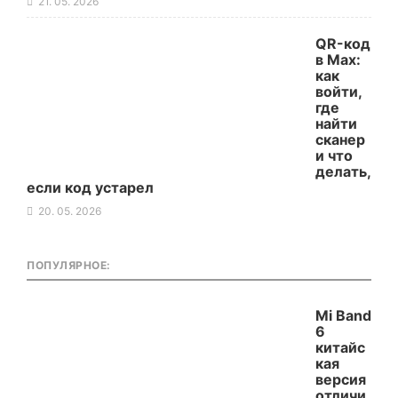
21. 05. 2026
QR-код
в Max:
как
войти,
где
найти
сканер
и что
делать,
если код устарел
20. 05. 2026
ПОПУЛЯРНОЕ:
Mi Band
6
китайс
кая
версия
отличи