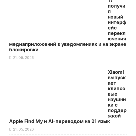
17
получи
л
новый
интерф
ейс
перекл
ючения
медиаприложений в уведомлениях и на экране
блокировки
21. 05. 2026
Xiaomi
выпуск
ает
клипсо
вые
наушни
ки с
поддер
жкой
Apple Find My и AI-переводом на 21 язык
21. 05. 2026