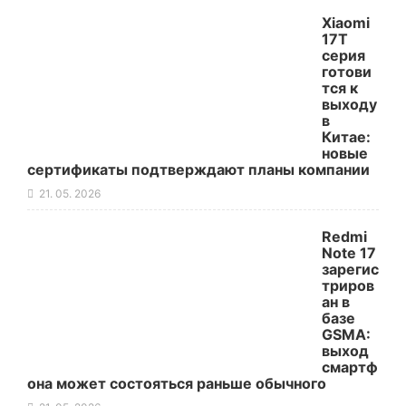
Xiaomi
17T
серия
готови
тся к
выходу
в
Китае:
новые
сертификаты подтверждают планы компании
21. 05. 2026
Redmi
Note 17
зарегис
триров
ан в
базе
GSMA:
выход
смартф
она может состояться раньше обычного