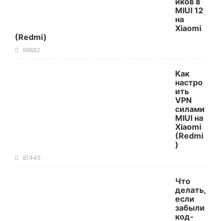
иков в
MIUI 12
на
Xiaomi
(Redmi)
99682
Как
настро
ить
VPN
силами
MIUI на
Xiaomi
(Redmi
)
81445
Что
делать,
если
забыли
код-