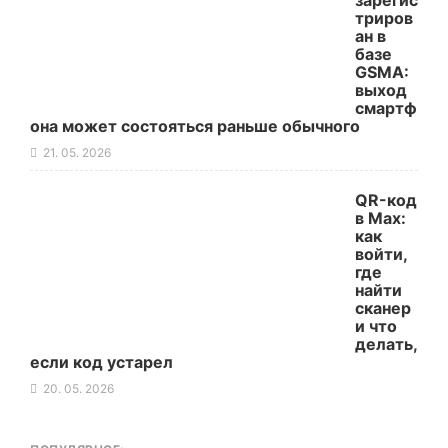
зарегис
триров
ан в
базе
GSMA:
выход
смартф
она может состояться раньше обычного
21. 05. 2026
QR-код
в Max:
как
войти,
где
найти
сканер
и что
делать,
если код устарел
20. 05. 2026