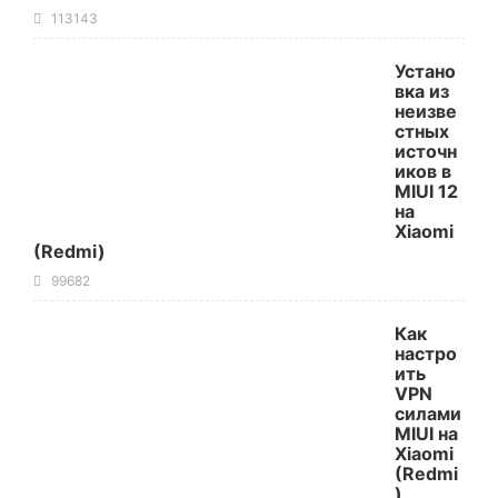
113143
Устано
вка из
неизве
стных
источн
иков в
MIUI 12
на
Xiaomi
(Redmi)
99682
Как
настро
ить
VPN
силами
MIUI на
Xiaomi
(Redmi
)