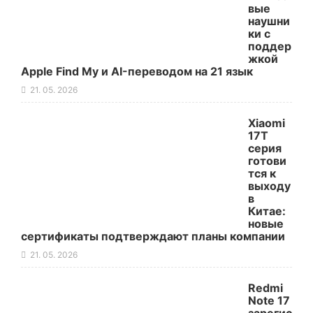
вые
наушни
ки с
поддер
жкой
Apple Find My и AI-переводом на 21 язык
21. 05. 2026
Xiaomi
17T
серия
готови
тся к
выходу
в
Китае:
новые
сертификаты подтверждают планы компании
21. 05. 2026
Redmi
Note 17