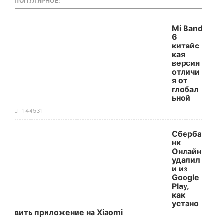
ПОПУЛЯРНОЕ:
Mi Band
6
китайс
кая
версия
отличи
я от
глобал
ьной
144531
Сберба
нк
Онлайн
удалил
и из
Google
Play,
как
устано
вить приложение на Xiaomi