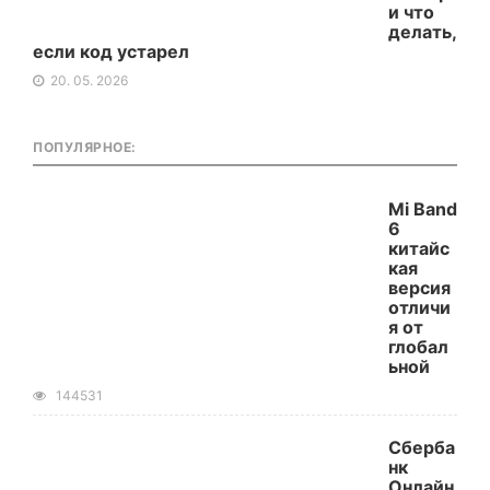
и что
делать,
если код устарел
20. 05. 2026
ПОПУЛЯРНОЕ:
Mi Band
6
китайс
кая
версия
отличи
я от
глобал
ьной
144531
Сберба
нк
Онлайн