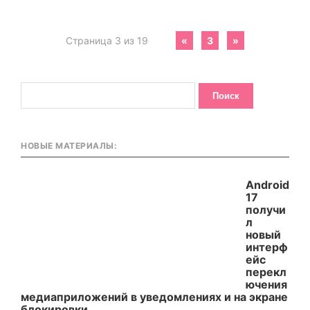
Страница 3 из 19
«
3
»
НОВЫЕ МАТЕРИАЛЫ:
Android
17
получи
л
новый
интерф
ейс
перекл
ючения
медиаприложений в уведомлениях и на экране
блокировки