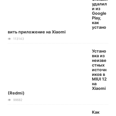
удалил
и из
Google
Play,
как
устано
вить приложение на Xiaomi
113143
Устано
вка из
неизве
стных
источн
иков в
MIUI 12
на
Xiaomi
(Redmi)
99682
Как