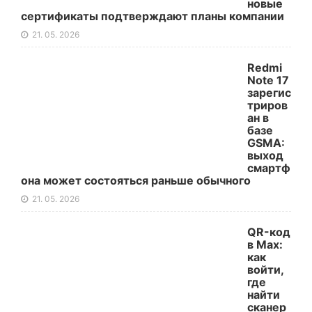
новые
сертификаты подтверждают планы компании
21. 05. 2026
Redmi
Note 17
зарегис
триров
ан в
базе
GSMA:
выход
смартф
она может состояться раньше обычного
21. 05. 2026
QR-код
в Max:
как
войти,
где
найти
сканер