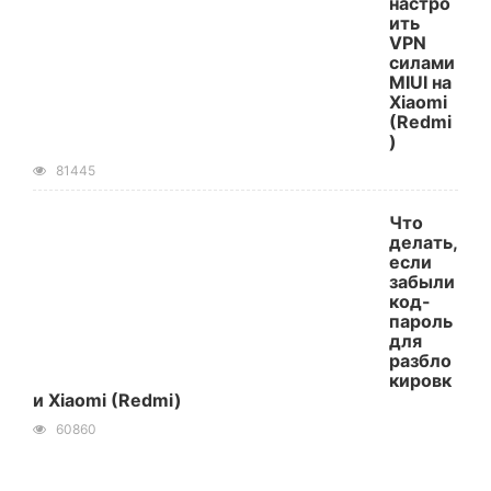
настро
ить
VPN
силами
MIUI на
Xiaomi
(Redmi
)
81445
Что
делать,
если
забыли
код-
пароль
для
разбло
кировк
и Xiaomi (Redmi)
60860