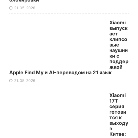
21. 05. 2026
Xiaomi
выпуск
ает
клипсо
вые
наушни
ки с
поддер
жкой
Apple Find My и AI-переводом на 21 язык
21. 05. 2026
Xiaomi
17T
серия
готови
тся к
выходу
в
Китае: