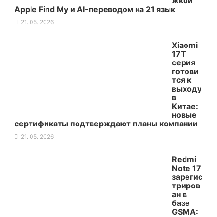
жкой
Apple Find My и AI-переводом на 21 язык
21. 05. 2026
Xiaomi
17T
серия
готови
тся к
выходу
в
Китае:
новые
сертификаты подтверждают планы компании
21. 05. 2026
Redmi
Note 17
зарегис
триров
ан в
базе
GSMA: