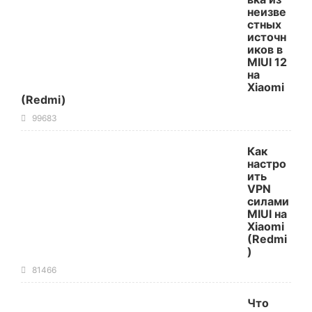
неизве
стных
источн
иков в
MIUI 12
на
Xiaomi
(Redmi)
99683
Как
настро
ить
VPN
силами
MIUI на
Xiaomi
(Redmi
)
81466
Что