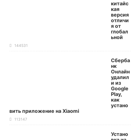
китайс
кая
версия
отличи
я от
глобал
ьной
144531
Сберба
нк
Онлайн
удалил
и из
Google
Play,
как
устано
вить приложение на Xiaomi
113147
Устано
вка из