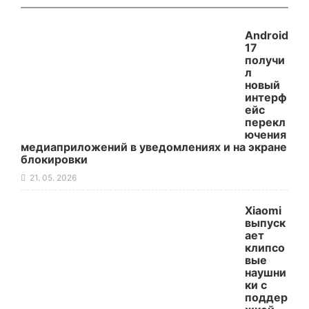
Android
17
получи
л
новый
интерф
ейс
перекл
ючения
медиаприложений в уведомлениях и на экране
блокировки
21. 05. 2026
Xiaomi
выпуск
ает
клипсо
вые
наушни
ки с
поддер