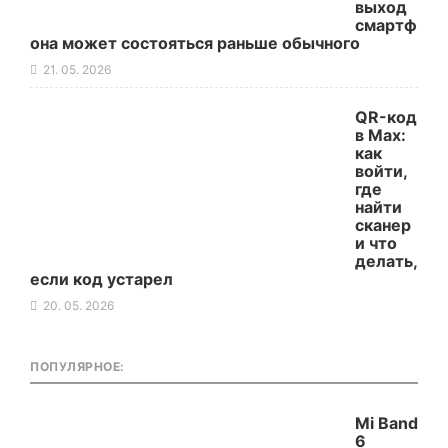
выход
смартф
она может состояться раньше обычного
21. 05. 2026
QR-код
в Max:
как
войти,
где
найти
сканер
и что
делать,
если код устарел
20. 05. 2026
ПОПУЛЯРНОЕ:
Mi Band
6