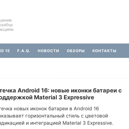
ешение
разбор
нкциям
D 15
F.A.Q.
НОВОСТИ
ОБЗОРЫ
КОНТАКТЫ
течка Android 16: новые иконки батареи с
оддержкой Material 3 Expressive
течка новых иконок батареи в Android 16
оказывает горизонтальный стиль с цветовой
ндикацией и интеграцией Material 3 Expressive.