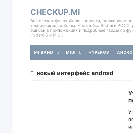
CHECKUP.MI
Всё о смартфонах Xiaomi: новости, прошивки и р
технических проблем. Настройка Redmi и POCO, 
ошибок в приложениях и подробные гайды по фу
HyperOS и MIUI.
MI BAND
MIUI
HYPEROS
ANDROI
новый интерфейс android
У
п
У
п
и