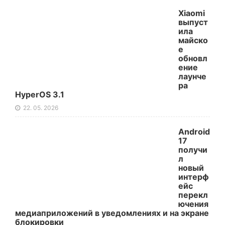
Xiaomi
выпуст
ила
майско
е
обновл
ение
лаунче
ра
HyperOS 3.1
22. 05. 2026
Android
17
получи
л
новый
интерф
ейс
перекл
ючения
медиаприложений в уведомлениях и на экране
блокировки