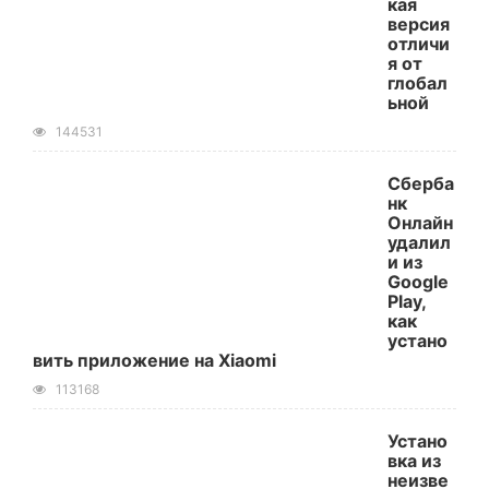
кая
версия
отличи
я от
глобал
ьной
144531
Сберба
нк
Онлайн
удалил
и из
Google
Play,
как
устано
вить приложение на Xiaomi
113168
Устано
вка из
неизве