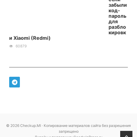
забыли
код-
пароль
для
разбло
кировк
и Xiaomi (Redmi)
60879
© 2026 Checkup.MI · Копирование материалов сайта без разрешения
запрещено