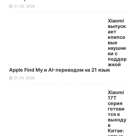
21. 05. 2026
Xiaomi
выпуск
ает
клипсо
вые
наушни
ки с
поддер
жкой
Apple Find My и AI-переводом на 21 язык
21. 05. 2026
Xiaomi
17T
серия
готови
тся к
выходу
в
Китае: