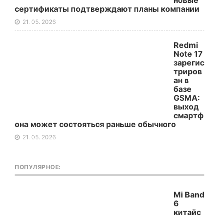
новые
сертификаты подтверждают планы компании
21. 05. 2026
Redmi
Note 17
зарегис
триров
ан в
базе
GSMA:
выход
смартф
она может состояться раньше обычного
21. 05. 2026
ПОПУЛЯРНОЕ:
Mi Band
6
китайс