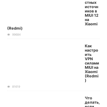
стных
источн
иков в
MIUI 12
на
Xiaomi
(Redmi)
99684
Как
настро
ить
VPN
силами
MIUI на
Xiaomi
(Redmi
)
81619
Что
делать,
если