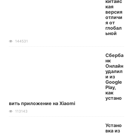
китайс
кая
версия
отличи
я от
глобал
ьной
144531
Сберба
нк
Онлайн
удалил
и из
Google
Play,
как
устано
вить приложение на Xiaomi
113143
Устано
вка из