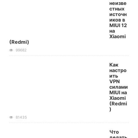
неизве
стных
источн
иков в
MIUI 12
на
Xiaomi
(Redmi)
99682
Как
настро
ить
VPN
силами
MIUI на
Xiaomi
(Redmi
)
81435
Что
делать,