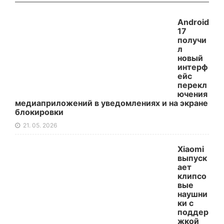
Android
17
получи
л
новый
интерф
ейс
перекл
ючения
медиаприложений в уведомлениях и на экране
блокировки
21. 05. 2026
Xiaomi
выпуск
ает
клипсо
вые
наушни
ки с
поддер
жкой