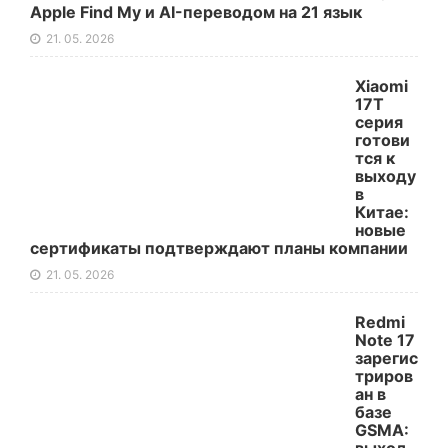
Apple Find My и AI-переводом на 21 язык
21. 05. 2026
Xiaomi
17T
серия
готови
тся к
выходу
в
Китае:
новые
сертификаты подтверждают планы компании
21. 05. 2026
Redmi
Note 17
зарегис
триров
ан в
базе
GSMA: