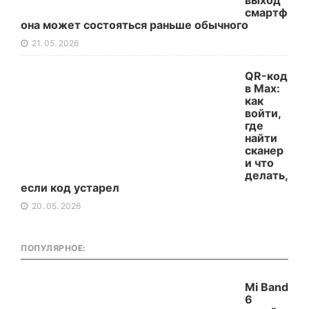
выход
смартф
она может состояться раньше обычного
21. 05. 2026
QR-код
в Max:
как
войти,
где
найти
сканер
и что
делать,
если код устарел
20. 05. 2026
ПОПУЛЯРНОЕ:
Mi Band
6